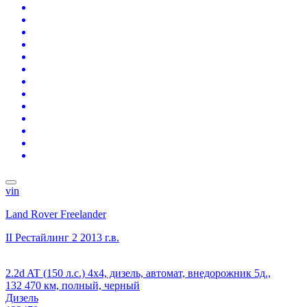
vin
Land Rover Freelander
II Рестайлинг 2
2013 г.в.
2.2d AT (150 л.с.) 4x4, дизель, автомат, внедорожник 5д.,
132 470 км, полный, черный
Дизель