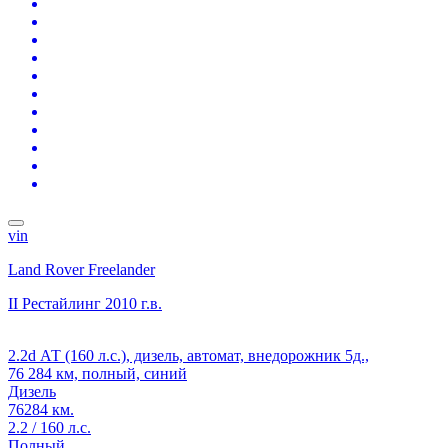
vin
Land Rover Freelander
II Рестайлинг
2010 г.в.
2.2d АТ (160 л.с.), дизель, автомат, внедорожник 5д.,
76 284 км, полный, синий
Дизель
76284 км.
2.2 / 160 л.с.
Полный