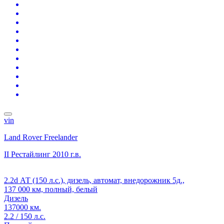
vin
Land Rover Freelander
II Рестайлинг
2010 г.в.
2.2d АТ (150 л.с.), дизель, автомат, внедорожник 5д.,
137 000 км, полный, белый
Дизель
137000 км.
2.2 / 150 л.с.