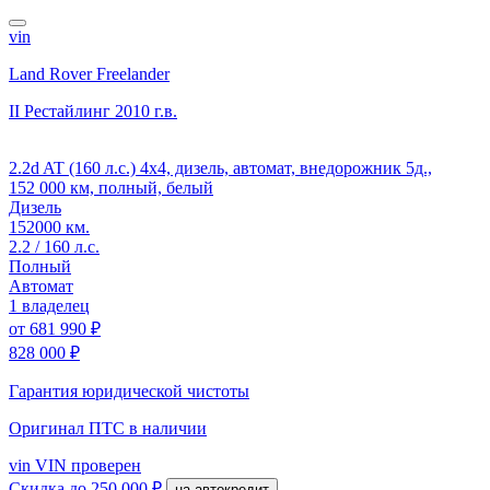
vin
Land Rover Freelander
II Рестайлинг
2010 г.в.
2.2d AT (160 л.с.) 4x4, дизель, автомат, внедорожник 5д.,
152 000 км, полный, белый
Дизель
152000 км.
2.2 / 160 л.с.
Полный
Автомат
1 владелец
от
681 990 ₽
828 000 ₽
Гарантия юридической чистоты
Оригинал ПТС
в наличии
vin
VIN проверен
Скидка
до 250 000 ₽
на автокредит