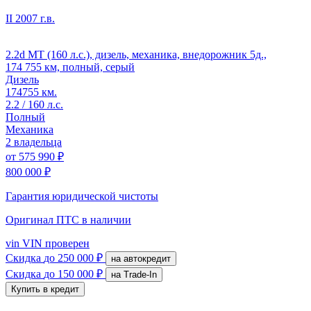
II
2007 г.в.
2.2d MT (160 л.с.), дизель, механика, внедорожник 5д.,
174 755 км, полный, серый
Дизель
174755 км.
2.2 / 160 л.с.
Полный
Механика
2 владельца
от
575 990 ₽
800 000 ₽
Гарантия юридической чистоты
Оригинал ПТС
в наличии
vin
VIN проверен
Скидка
до 250 000 ₽
на автокредит
Скидка
до 150 000 ₽
на Trade-In
Купить в кредит