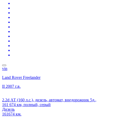
vin
Land Rover Freelander
II
2007 г.в.
2.2d АТ (160 л.с.), дизель, автомат, внедорожник 5д.,
161 674 км, полный, серый
Дизель
161674 км.