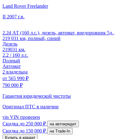
Land Rover Freelander
II
2007 г.в.
2.2d АТ (160 л.с.), дизель, автомат, внедорожник 5д.,
219 031 км, полный, синий
Дизель
219031 км.
2.2 / 160 л.с.
Полный
Автомат
2 владельца
от
565 990 ₽
790 000 ₽
Гарантия юридической чистоты
Оригинал ПТС
в наличии
vin
VIN проверен
Скидка
до 250 000 ₽
на автокредит
Скидка
до 150 000 ₽
на Trade-In
Купить в кредит