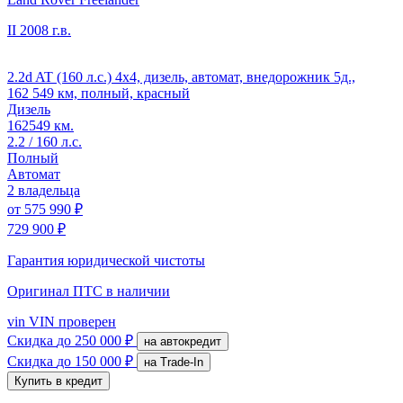
II
2008 г.в.
2.2d AT (160 л.с.) 4x4, дизель, автомат, внедорожник 5д.,
162 549 км, полный, красный
Дизель
162549 км.
2.2 / 160 л.с.
Полный
Автомат
2 владельца
от
575 990 ₽
729 900 ₽
Гарантия юридической чистоты
Оригинал ПТС
в наличии
vin
VIN проверен
Скидка
до 250 000 ₽
на автокредит
Скидка
до 150 000 ₽
на Trade-In
Купить в кредит