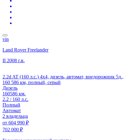
vin
Land Rover Freelander
II
2008 г.в.
2.2d AT (160 л.с.) 4x4, дизель, автомат, внедорожник 5д.,
160 586 км, полный, серый
Дизель
160586 км.
2.2 / 160 л.с.
Полный
Автомат
2 владельца
от
604 990 ₽
702 000 ₽