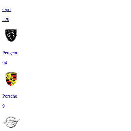
Opel
229
Peugeot
94
Porsche
9