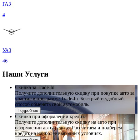
ГАЗ
4
УАЗ
46
Наши
Услуги
Скидка за Trade-In
Получите дополнительную скидку при покупке авто за
участие в программе Trade-In. Быстрый и удобный
способ обменять свой автомобиль.
Подробнее
Скидка при оформлении кредита
Получите дополнительную скидку на авто при
оформлении автокредита. Рассчитаем и подберем
кредит на наиболее выгодных условиях.
Подробнее