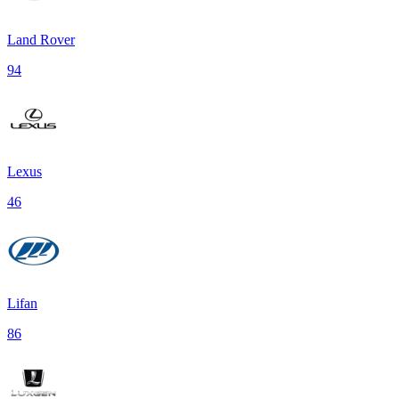
Land Rover
94
Lexus
46
Lifan
86