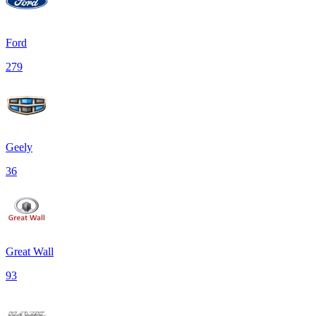
Ford
279
Geely
36
Great Wall
93