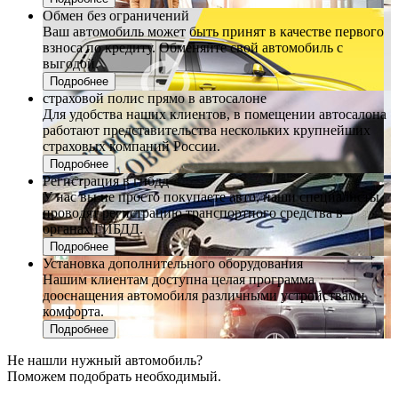
Обмен без ограничений
Ваш автомобиль может быть принят в качестве первого
взноса по кредиту. Обменяйте свой автомобиль с
выгодой.
Подробнее
страховой полис прямо в автосалоне
Для удобства наших клиентов, в помещении автосалона
работают представительства нескольких крупнейших
страховых компаний России.
Подробнее
Регистрация в гибдд
У нас вы не просто покупаете авто, наши специалисты
проводят регистрацию транспортного средства в
органах ГИБДД.
Подробнее
Установка дополнительного оборудования
Нашим клиентам доступна целая программа
дооснащения автомобиля различными устройствами
комфорта.
Подробнее
Не нашли нужный автомобиль?
Поможем подобрать необходимый.