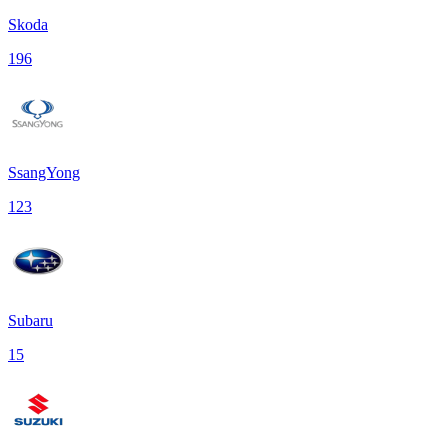
Skoda
196
SsangYong
123
Subaru
15