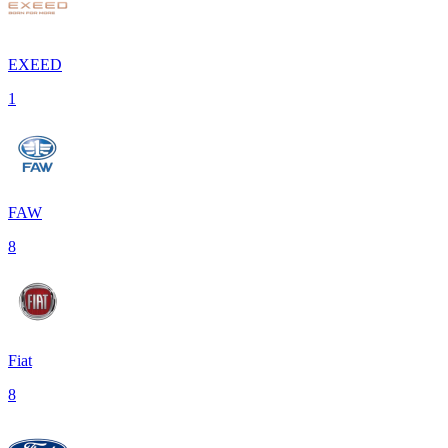
EXEED
1
FAW
8
Fiat
8