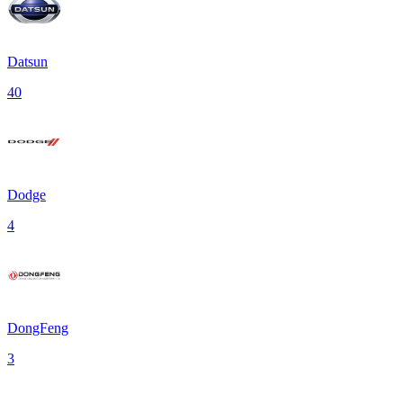
Datsun
40
Dodge
4
DongFeng
3