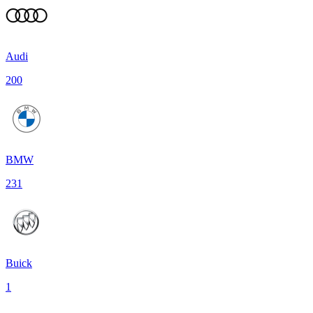
Audi
200
BMW
231
Buick
1