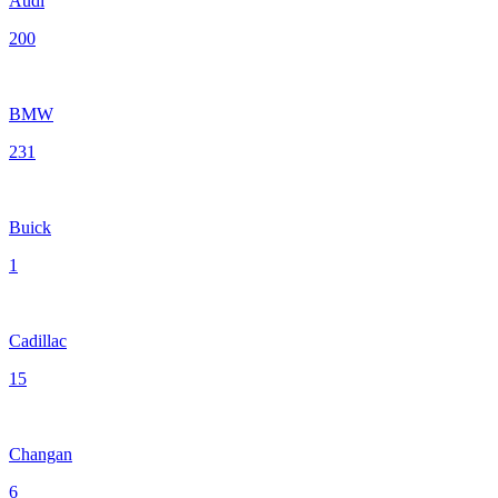
Audi
200
BMW
231
Buick
1
Cadillac
15
Changan
6