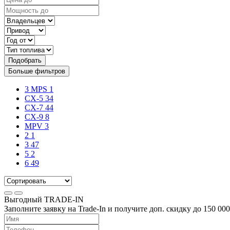
Подобрать
Больше фильтров
3 MPS
1
CX-5
34
CX-7
44
CX-9
8
MPV
3
2
1
3
47
5
2
6
49
Выгодный
TRADE-IN
Заполните заявку на Trade-In и получите доп. скидку до
150 000