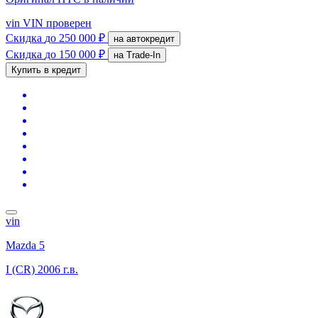
vin
VIN проверен
Скидка
до 250 000 ₽
на автокредит
Скидка
до 150 000 ₽
на Trade-In
Купить в кредит
vin
Mazda 5
I (CR)
2006 г.в.