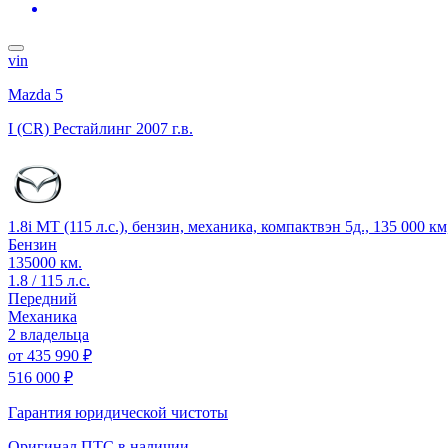
vin
Mazda 5
I (CR) Рестайлинг
2007 г.в.
1.8i MT (115 л.с.), бензин, механика, компактвэн 5д., 135 000 к
Бензин
135000 км.
1.8 / 115 л.с.
Передний
Механика
2 владельца
от
435 990 ₽
516 000 ₽
Гарантия юридической чистоты
Оригинал ПТС
в наличии