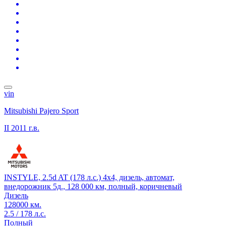
vin
Mitsubishi Pajero Sport
II
2011 г.в.
INSTYLE, 2.5d AT (178 л.с.) 4x4, дизель, автомат,
внедорожник 5д., 128 000 км, полный, коричневый
Дизель
128000 км.
2.5 / 178 л.с.
Полный