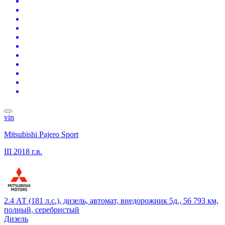
vin
Mitsubishi Pajero Sport
III
2018 г.в.
2.4 АТ (181 л.с.), дизель, автомат, внедорожник 5д., 56 793 км,
полный, серебристый
Дизель