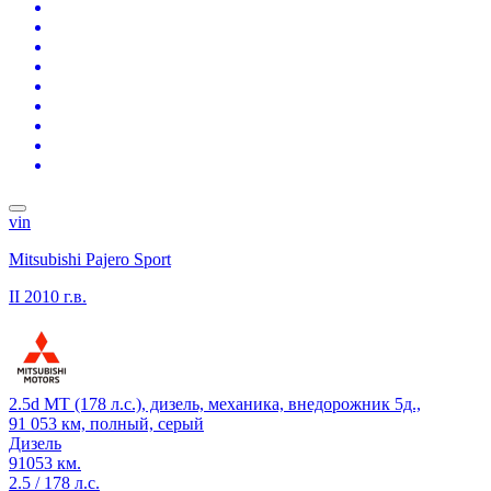
vin
Mitsubishi Pajero Sport
II
2010 г.в.
2.5d MT (178 л.с.), дизель, механика, внедорожник 5д.,
91 053 км, полный, серый
Дизель
91053 км.
2.5 / 178 л.с.