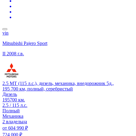
vin
Mitsubishi Pajero Sport
II
2008 г.в.
2.5 MT (115 л.с.), дизель, механика, внедорожник 5д.,
195 700 км, полный, серебристый
Дизель
195700 км.
2.5 / 115 л.с.
Полный
Механика
2 владельца
от
604 990 ₽
724 000 ₽