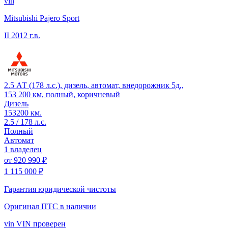
vin
Mitsubishi Pajero Sport
II
2012 г.в.
2.5 АТ (178 л.с.), дизель, автомат, внедорожник 5д.,
153 200 км, полный, коричневый
Дизель
153200 км.
2.5 / 178 л.с.
Полный
Автомат
1 владелец
от
920 990 ₽
1 115 000 ₽
Гарантия юридической чистоты
Оригинал ПТС
в наличии
vin
VIN проверен