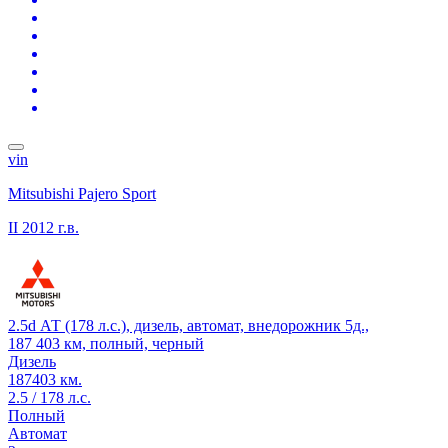
vin
Mitsubishi Pajero Sport
II
2012 г.в.
2.5d АТ (178 л.с.), дизель, автомат, внедорожник 5д.,
187 403 км, полный, черный
Дизель
187403 км.
2.5 / 178 л.с.
Полный
Автомат