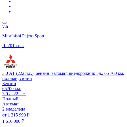
vin
Mitsubishi Pajero Sport
III
2015 г.в.
3.0 АТ (222 л.с.), бензин, автомат, внедорожник 5д., 65 700 км,
полный, синий
Бензин
65700 км.
3.0 / 222 л.с.
Полный
Автомат
2 владельца
от
1 315 990 ₽
1 610 000 ₽