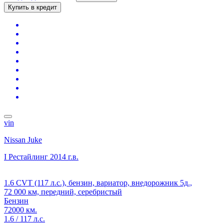
Купить в кредит
vin
Nissan Juke
I Рестайлинг
2014 г.в.
1.6 CVT (117 л.с.), бензин, вариатор, внедорожник 5д.,
72 000 км, передний, серебристый
Бензин
72000 км.
1.6 / 117 л.с.