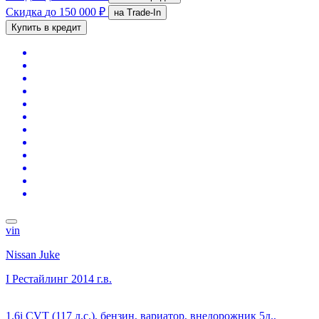
Скидка
до 150 000 ₽
на Trade-In
Купить в кредит
vin
Nissan Juke
I Рестайлинг
2014 г.в.
1.6i CVT (117 л.с.), бензин, вариатор, внедорожник 5д.,