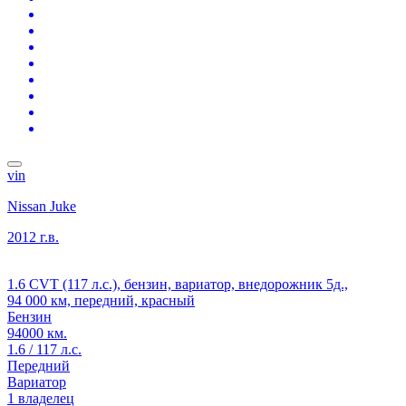
vin
Nissan Juke
2012 г.в.
1.6 CVT (117 л.с.), бензин, вариатор, внедорожник 5д.,
94 000 км, передний, красный
Бензин
94000 км.
1.6 / 117 л.с.
Передний
Вариатор
1 владелец