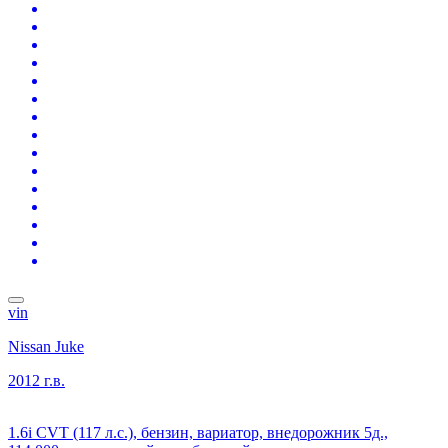
vin
Nissan Juke
2012 г.в.
1.6i CVT (117 л.с.), бензин, вариатор, внедорожник 5д.,