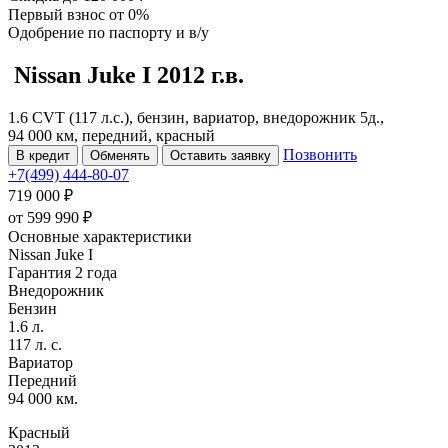
Первый взнос
от 0%
Одобрение
по паспорту и в/у
Nissan Juke
I
2012 г.в.
1.6 CVT (117 л.с.), бензин, вариатор, внедорожник 5д.,
94 000 км, передний, красный
Позвонить
В кредит
Обменять
Оставить заявку
+7(499) 444-80-07
719 000 ₽
от
599 990
₽
Основные характеристики
Nissan Juke I
Гарантия 2 года
Внедорожник
Бензин
1.6 л.
117 л. с.
Вариатор
Передний
94 000 км.
Красный