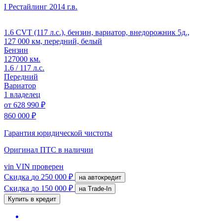
I Рестайлинг
2014 г.в.
1.6 CVT (117 л.с.), бензин, вариатор, внедорожник 5д.,
127 000 км, передний, белый
Бензин
127000 км.
1.6 / 117 л.с.
Передний
Вариатор
1 владелец
от
628 990 ₽
860 000 ₽
Гарантия юридической чистоты
Оригинал ПТС
в наличии
vin
VIN проверен
Скидка
до 250 000 ₽
на автокредит
Скидка
до 150 000 ₽
на Trade-In
Купить в кредит