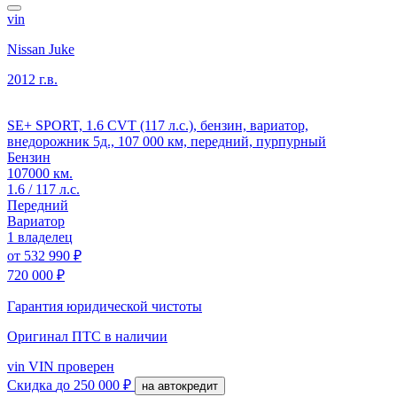
vin
Nissan Juke
2012 г.в.
SE+ SPORT, 1.6 CVT (117 л.с.), бензин, вариатор,
внедорожник 5д., 107 000 км, передний, пурпурный
Бензин
107000 км.
1.6 / 117 л.с.
Передний
Вариатор
1 владелец
от
532 990 ₽
720 000 ₽
Гарантия юридической чистоты
Оригинал ПТС
в наличии
vin
VIN проверен
Скидка
до 250 000 ₽
на автокредит