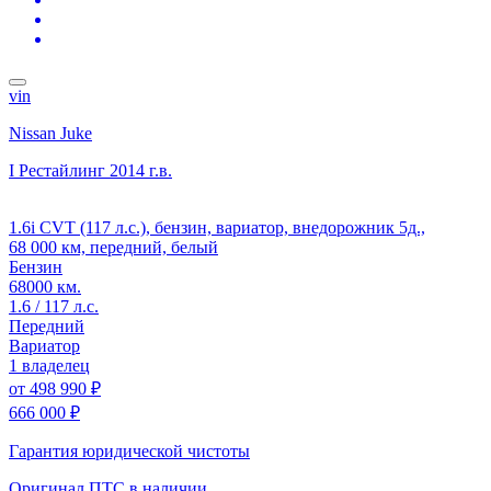
vin
Nissan Juke
I Рестайлинг
2014 г.в.
1.6i CVT (117 л.с.), бензин, вариатор, внедорожник 5д.,
68 000 км, передний, белый
Бензин
68000 км.
1.6 / 117 л.с.
Передний
Вариатор
1 владелец
от
498 990 ₽
666 000 ₽
Гарантия юридической чистоты
Оригинал ПТС
в наличии