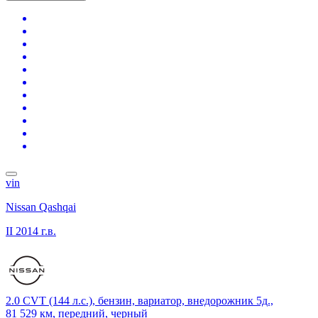
vin
Nissan Qashqai
II
2014 г.в.
2.0 CVT (144 л.с.), бензин, вариатор, внедорожник 5д.,
81 529 км, передний, черный