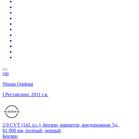
vin
Nissan Qashqai
I Рестайлинг
2011 г.в.
2.0 CVT (141 л.с.), бензин, вариатор, внедорожник 5д.,
81 000 км, полный, черный
Бензин