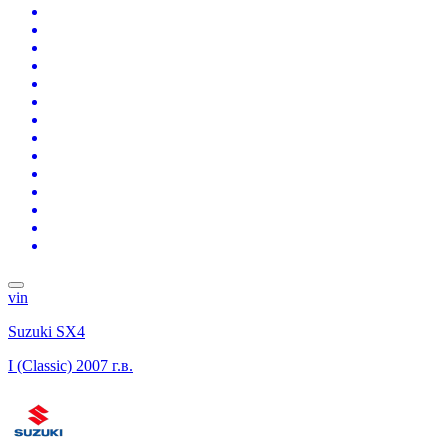
vin
Suzuki SX4
I (Classic)
2007 г.в.