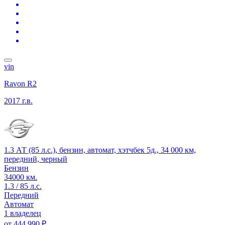
vin
Ravon R2
2017 г.в.
1.3 АТ (85 л.с.), бензин, автомат, хэтчбек 5д., 34 000 км,
передний, черный
Бензин
34000 км.
1.3 / 85 л.с.
Передний
Автомат
1 владелец
от
444 990 ₽