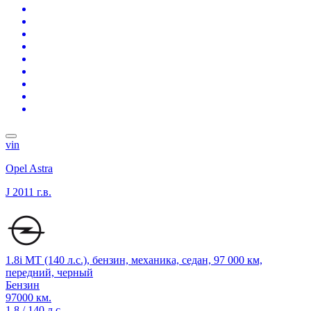
vin
Opel Astra
J
2011 г.в.
1.8i MT (140 л.с.), бензин, механика, седан, 97 000 км,
передний, черный
Бензин
97000 км.
1.8 / 140 л.с.