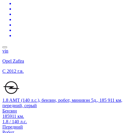
vin
Opel Zafira
C
2012 г.в.
1.8 AMT (140 л.с.), бензин, робот, минивэн 5д., 185 911 км,
передний, серый
Бензин
185911 км.
1.8 / 140 л.с.
Передний
Робот