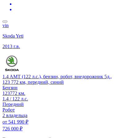
vin
Skoda Yeti
2013 г.в.
1.4 AMT (122 л.с.), бензин, робот, внедорожник 5д.,
123 772 км, передний, синий
Бензин
123772 км.
1.4 / 122 л.с.
Передний
Робот
2 владельца
от
541 990 ₽
726 000 ₽