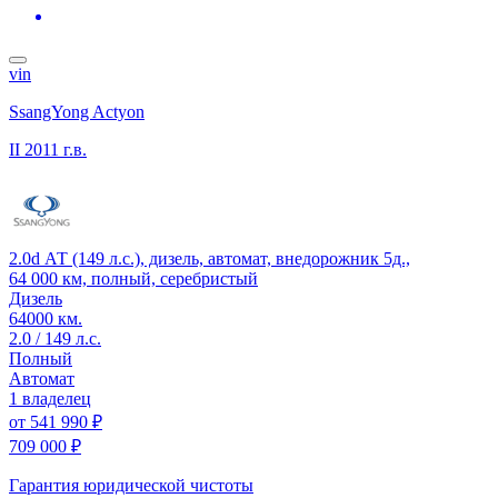
vin
SsangYong Actyon
II
2011 г.в.
2.0d АТ (149 л.с.), дизель, автомат, внедорожник 5д.,
64 000 км, полный, серебристый
Дизель
64000 км.
2.0 / 149 л.с.
Полный
Автомат
1 владелец
от
541 990 ₽
709 000 ₽
Гарантия юридической чистоты