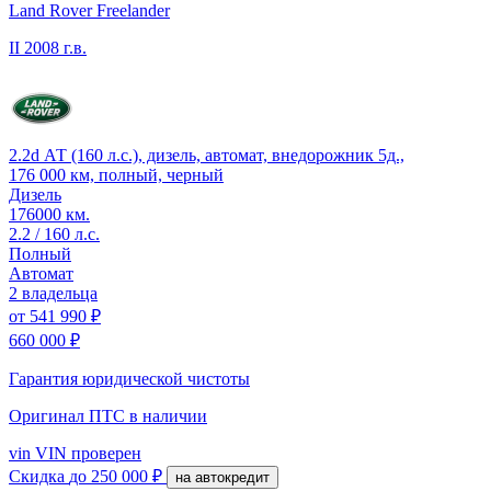
Land Rover Freelander
II
2008 г.в.
2.2d АТ (160 л.с.), дизель, автомат, внедорожник 5д.,
176 000 км, полный, черный
Дизель
176000 км.
2.2 / 160 л.с.
Полный
Автомат
2 владельца
от
541 990 ₽
660 000 ₽
Гарантия юридической чистоты
Оригинал ПТС
в наличии
vin
VIN проверен
Скидка
до 250 000 ₽
на автокредит