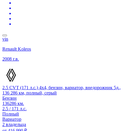
vin
Renault Koleos
2008 г.в.
2.5 CVT (171 л.с.) 4x4, бензин, вариатор, внедорожник 5д.,
136 286 км, полный, серый
Бензин
136286 км.
2.5 / 171 л.с.
Полный
Вариатор
2 владельца
от
416 990 ₽