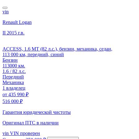
vin
Renault Logan
II
2015 г.в.
ACCESS, 1.6 MT (82 л.с.), бензин, механика, седан,
113 000 км, передний, синий
Бензин
113000 км.
1.6 / 82 л.с.
Передний
Механика
1 владелец
от
435 990 ₽
516 000 ₽
Гарантия юридической чистоты
Оригинал ПТС
в наличии
vin
VIN проверен