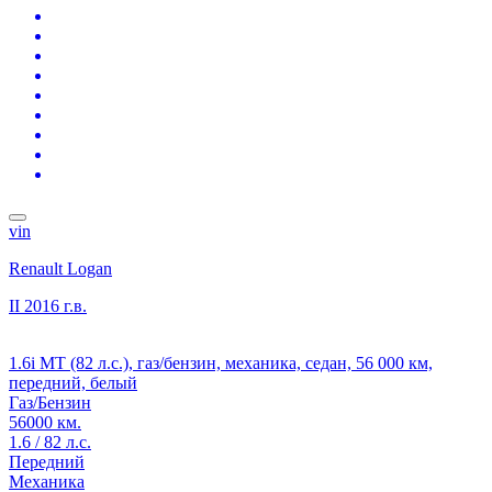
vin
Renault Logan
II
2016 г.в.
1.6i MT (82 л.с.), газ/бензин, механика, седан, 56 000 км,
передний, белый
Газ/Бензин
56000 км.
1.6 / 82 л.с.
Передний
Механика