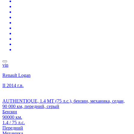
vin
Renault Logan
II
2014 г.в.
AUTHENTIQUE, 1.4 MT (75 л.с.), бензин, механика, седан,
90 000 км, передний, серый
Бензин
90000 км.
1.4 / 75 л.с.
Передний
Механика