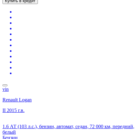
Купить в кредит
vin
Renault Logan
II
2015 г.в.
1.6 АТ (103 л.с.), бензин, автомат, седан, 72 000 км, передний,
белый
Бензин