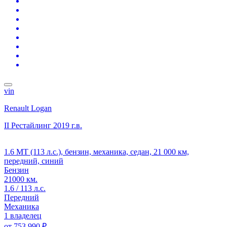
vin
Renault Logan
II Рестайлинг
2019 г.в.
1.6 MT (113 л.с.), бензин, механика, седан, 21 000 км,
передний, синий
Бензин
21000 км.
1.6 / 113 л.с.
Передний
Механика
1 владелец
от
753 990 ₽