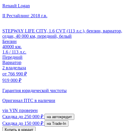
Renault Logan
II Рестайлинг
2018 г.в.
STEPWAY LIFE CITY, 1.6 CVT (113 л.с.), бензин, вариатор,
седан, 40 000 км, передний, белый
Бензин
40000 км.
1.6 / 113 л.с.
Передний
Вариатор
2 владельца
от
766 990 ₽
919 000 ₽
Гарантия юридической чистоты
Оригинал ПТС
в наличии
vin
VIN проверен
Скидка
до 250 000 ₽
на автокредит
Скидка
до 150 000 ₽
на Trade-In
Купить в кредит