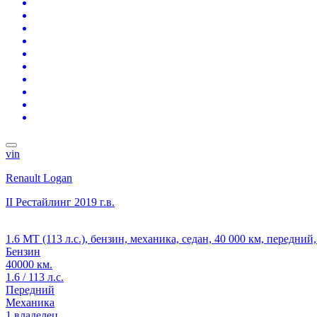
vin
Renault Logan
II Рестайлинг
2019 г.в.
1.6 MT (113 л.с.), бензин, механика, седан, 40 000 км, передни
Бензин
40000 км.
1.6 / 113 л.с.
Передний
Механика
1 владелец