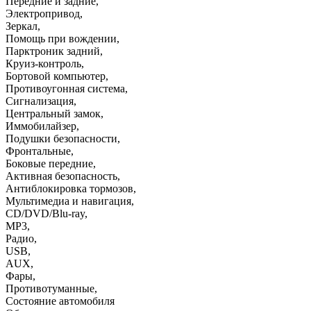
Передние и задние
,
Электропривод
,
Зеркал
,
Помощь при вождении
,
Парктроник задний
,
Круиз-контроль
,
Бортовой компьютер
,
Противоугонная система
,
Сигнализация
,
Центральный замок
,
Иммобилайзер
,
Подушки безопасности
,
Фронтальные
,
Боковые передние
,
Активная безопасность
,
Антиблокировка тормозов
,
Мультимедиа и навигация
,
CD/DVD/Blu-ray
,
MP3
,
Радио
,
USB
,
AUX
,
Фары
,
Противотуманные
,
Состояние автомобиля