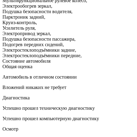
Мультифункциональное рулевое колесо
,
Электрообогрев зеркал
,
Подушка безопасности водителя
,
Парктроник задний
,
Круиз-контроль
,
Усилитель руля
,
Электропривод зеркал
,
Подушка безопасности пассажира
,
Подогрев передних сидений
,
Электростеклоподъёмники задние
,
Электростеклоподъёмники передние
,
Состояние автомобиля
Общая оценка
Автомобиль в отличном состоянии
Вложений никаких не требует
Диагностика
Успешно прошел техническую диагностику
Успешно прошел компьютерную диагностику
Осмотр