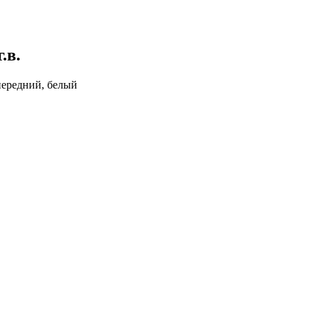
.в.
 передний, белый