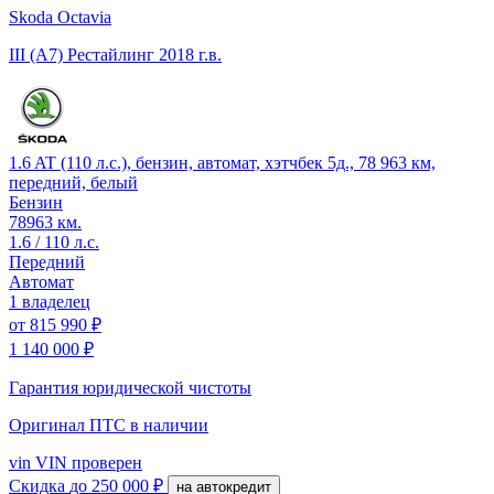
Skoda Octavia
III (A7) Рестайлинг
2018 г.в.
1.6 AT (110 л.с.), бензин, автомат, хэтчбек 5д., 78 963 км,
передний, белый
Бензин
78963 км.
1.6 / 110 л.с.
Передний
Автомат
1 владелец
от
815 990 ₽
1 140 000 ₽
Гарантия юридической чистоты
Оригинал ПТС
в наличии
vin
VIN проверен
Скидка
до 250 000 ₽
на автокредит