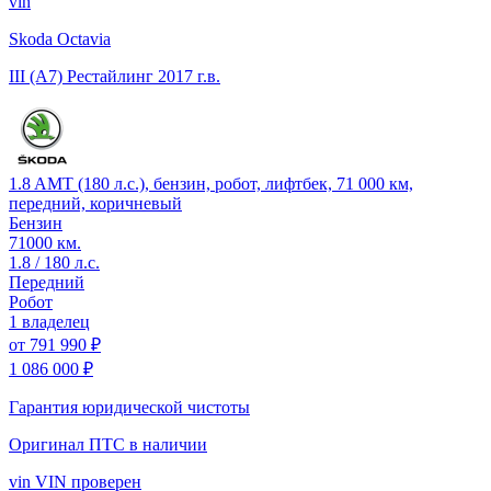
vin
Skoda Octavia
III (A7) Рестайлинг
2017 г.в.
1.8 AMT (180 л.с.), бензин, робот, лифтбек, 71 000 км,
передний, коричневый
Бензин
71000 км.
1.8 / 180 л.с.
Передний
Робот
1 владелец
от
791 990 ₽
1 086 000 ₽
Гарантия юридической чистоты
Оригинал ПТС
в наличии
vin
VIN проверен