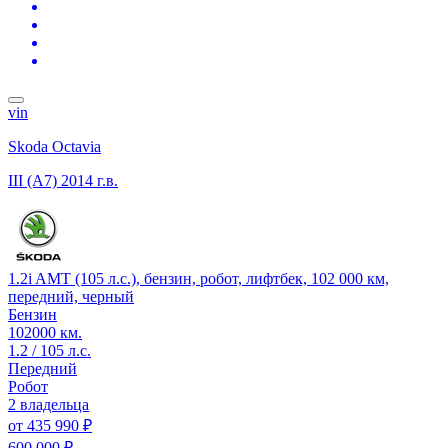
vin
Skoda Octavia
III (A7)
2014 г.в.
1.2i AMT (105 л.с.), бензин, робот, лифтбек, 102 000 км,
передний, черный
Бензин
102000 км.
1.2 / 105 л.с.
Передний
Робот
2 владельца
от
435 990 ₽
600 000 ₽