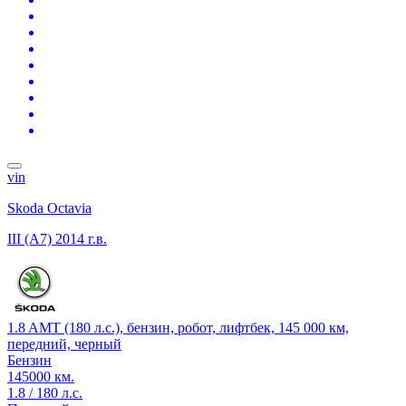
vin
Skoda Octavia
III (A7)
2014 г.в.
1.8 AMT (180 л.с.), бензин, робот, лифтбек, 145 000 км,
передний, черный
Бензин
145000 км.
1.8 / 180 л.с.