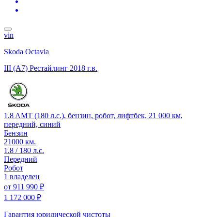
vin
Skoda Octavia
III (A7) Рестайлинг
2018 г.в.
1.8 AMT (180 л.с.), бензин, робот, лифтбек, 21 000 км,
передний, синий
Бензин
21000 км.
1.8 / 180 л.с.
Передний
Робот
1 владелец
от
911 990 ₽
1 172 000 ₽
Гарантия юридической чистоты