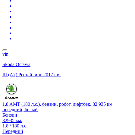
vin
Skoda Octavia
III (A7) Рестайлинг
2017 г.в.
1.8 AMT (180 л.с.), бензин, робот, лифтбек, 82 935 км,
передний, белый
Бензин
82935 км.
1.8 / 180 л.с.
Передний