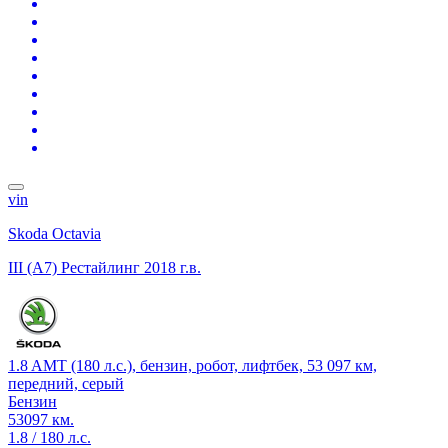
vin
Skoda Octavia
III (A7) Рестайлинг
2018 г.в.
1.8 AMT (180 л.с.), бензин, робот, лифтбек, 53 097 км,
передний, серый
Бензин
53097 км.
1.8 / 180 л.с.