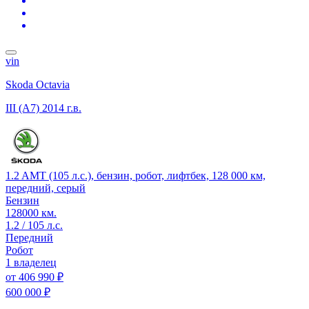
vin
Skoda Octavia
III (A7)
2014 г.в.
1.2 AMT (105 л.с.), бензин, робот, лифтбек, 128 000 км,
передний, серый
Бензин
128000 км.
1.2 / 105 л.с.
Передний
Робот
1 владелец
от
406 990 ₽
600 000 ₽