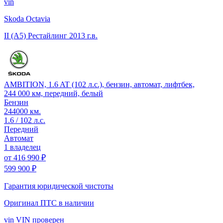
vin
Skoda Octavia
II (A5) Рестайлинг
2013 г.в.
AMBITION, 1.6 AT (102 л.с.), бензин, автомат, лифтбек,
244 000 км, передний, белый
Бензин
244000 км.
1.6 / 102 л.с.
Передний
Автомат
1 владелец
от
416 990 ₽
599 900 ₽
Гарантия юридической чистоты
Оригинал ПТС
в наличии
vin
VIN проверен