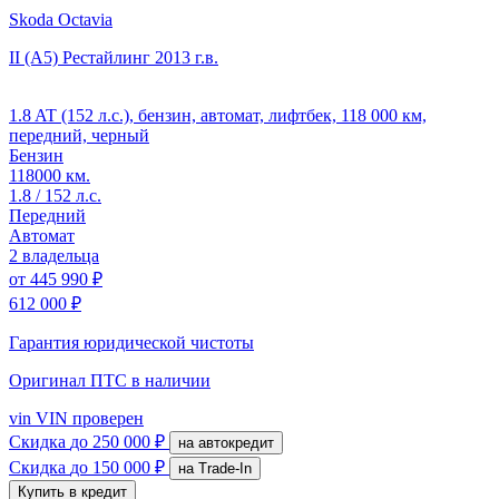
Skoda Octavia
II (A5) Рестайлинг
2013 г.в.
1.8 AT (152 л.с.), бензин, автомат, лифтбек, 118 000 км,
передний, черный
Бензин
118000 км.
1.8 / 152 л.с.
Передний
Автомат
2 владельца
от
445 990 ₽
612 000 ₽
Гарантия юридической чистоты
Оригинал ПТС
в наличии
vin
VIN проверен
Скидка
до 250 000 ₽
на автокредит
Скидка
до 150 000 ₽
на Trade-In
Купить в кредит