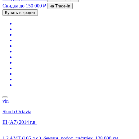
Скидка
до 150 000 ₽
на Trade-In
Купить в кредит
vin
Skoda Octavia
III (A7)
2014 г.в.
1.2 AMT (105 л.с.), бензин, робот, лифтбек, 128 000 км,