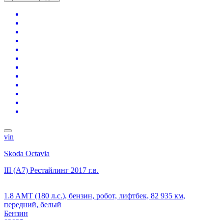
vin
Skoda Octavia
III (A7) Рестайлинг
2017 г.в.
1.8 AMT (180 л.с.), бензин, робот, лифтбек, 82 935 км,
передний, белый
Бензин