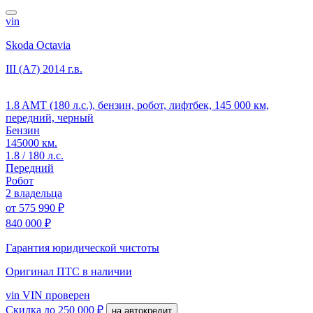
vin
Skoda Octavia
III (A7)
2014 г.в.
1.8 AMT (180 л.с.), бензин, робот, лифтбек, 145 000 км,
передний, черный
Бензин
145000 км.
1.8 / 180 л.с.
Передний
Робот
2 владельца
от
575 990 ₽
840 000 ₽
Гарантия юридической чистоты
Оригинал ПТС
в наличии
vin
VIN проверен
Скидка
до 250 000 ₽
на автокредит