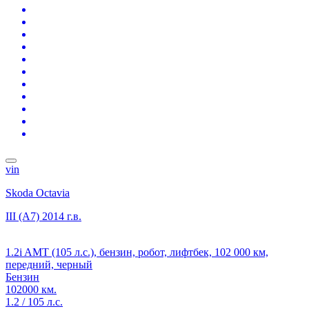
vin
Skoda Octavia
III (A7)
2014 г.в.
1.2i AMT (105 л.с.), бензин, робот, лифтбек, 102 000 км,
передний, черный
Бензин
102000 км.
1.2 / 105 л.с.