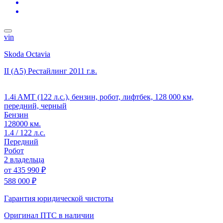
vin
Skoda Octavia
II (A5) Рестайлинг
2011 г.в.
1.4i AMT (122 л.с.), бензин, робот, лифтбек, 128 000 км,
передний, черный
Бензин
128000 км.
1.4 / 122 л.с.
Передний
Робот
2 владельца
от
435 990 ₽
588 000 ₽
Гарантия юридической чистоты
Оригинал ПТС
в наличии