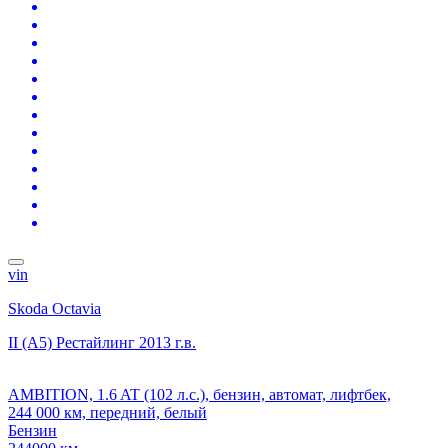
vin
Skoda Octavia
II (A5) Рестайлинг
2013 г.в.
AMBITION, 1.6 AT (102 л.с.), бензин, автомат, лифтбек,
244 000 км, передний, белый
Бензин