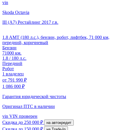
vin
Skoda Octavia
III (A7) Рестайлинг
2017 г.в.
1.8 AMT (180 л.с.), бензин, робот, лифтбек, 71 000 км,
передний, коричневый
Бензин
71000 км.
1.8 / 180 л.с.
Передний
Робот
1 владелец
от
791 990 ₽
1 086 000 ₽
Гарантия юридической чистоты
Оригинал ПТС
в наличии
vin
VIN проверен
Скидка
до 250 000 ₽
на автокредит
Скидка
до 150 000 ₽
на Trade-In