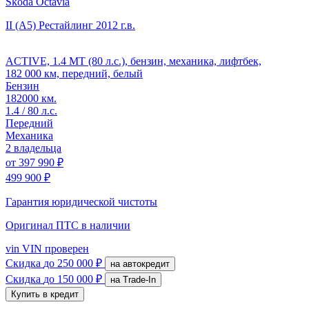
Skoda Octavia
II (A5) Рестайлинг
2012 г.в.
ACTIVE, 1.4 MT (80 л.с.), бензин, механика, лифтбек,
182 000 км, передний, белый
Бензин
182000 км.
1.4 / 80 л.с.
Передний
Механика
2 владельца
от
397 990 ₽
499 900 ₽
Гарантия юридической чистоты
Оригинал ПТС
в наличии
vin
VIN проверен
Скидка
до 250 000 ₽
на автокредит
Скидка
до 150 000 ₽
на Trade-In
Купить в кредит