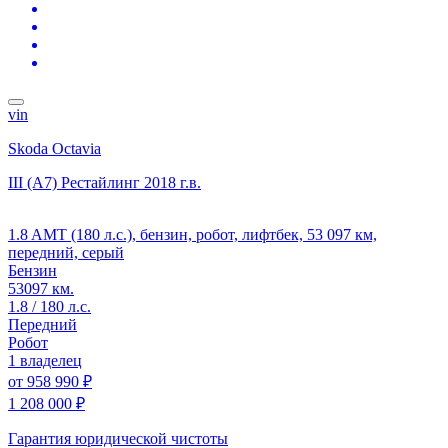
vin
Skoda Octavia
III (A7) Рестайлинг
2018 г.в.
1.8 AMT (180 л.с.), бензин, робот, лифтбек, 53 097 км,
передний, серый
Бензин
53097 км.
1.8 / 180 л.с.
Передний
Робот
1 владелец
от
958 990 ₽
1 208 000 ₽
Гарантия юридической чистоты