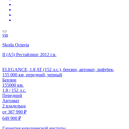
vin
Skoda Octavia
II (A5) Рестайлинг
2012 г.в.
ELEGANCE, 1.8 AT (152 л.с.), бензин, автомат, лифтбек,
155 000 км, передний, черный
Бензин
155000 км.
1.8 / 152 л.с.
Передний
Автомат
2 владельца
от
387 990 ₽
649 900 ₽
Гарантия юридической чистоты