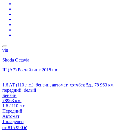
vin
Skoda Octavia
III (A7) Рестайлинг
2018 г.в.
1.6 AT (110 л.с.), бензин, автомат, хэтчбек 5д., 78 963 км,
передний, белый
Бензин
78963 км.
1.6 / 110 л.с.
Передний
Автомат
1 владелец
от
815 990 ₽