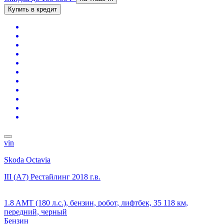
Купить в кредит
vin
Skoda Octavia
III (A7) Рестайлинг
2018 г.в.
1.8 AMT (180 л.с.), бензин, робот, лифтбек, 35 118 км,
передний, черный
Бензин