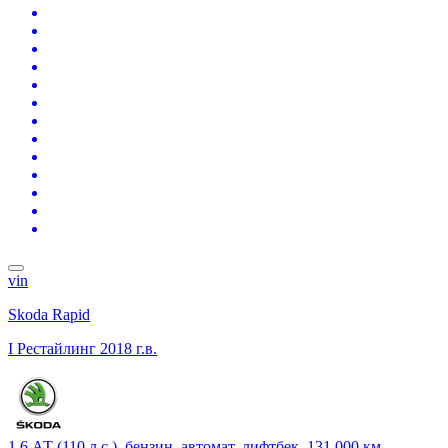
vin
Skoda Rapid
I Рестайлинг
2018 г.в.
1.6 АТ (110 л.с.), бензин, автомат, лифтбек, 131 000 км,