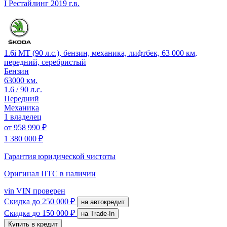
I Рестайлинг
2019 г.в.
1.6i MT (90 л.с.), бензин, механика, лифтбек, 63 000 км,
передний, серебристый
Бензин
63000 км.
1.6 / 90 л.с.
Передний
Механика
1 владелец
от
958 990 ₽
1 380 000 ₽
Гарантия юридической чистоты
Оригинал ПТС
в наличии
vin
VIN проверен
Скидка
до 250 000 ₽
на автокредит
Скидка
до 150 000 ₽
на Trade-In
Купить в кредит