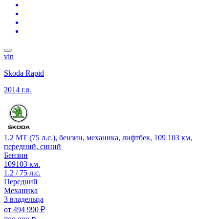
vin
Skoda Rapid
2014 г.в.
1.2 MT (75 л.с.), бензин, механика, лифтбек, 109 103 км,
передний, синий
Бензин
109103 км.
1.2 / 75 л.с.
Передний
Механика
3 владельца
от
494 990 ₽