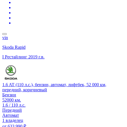
vin
Skoda Rapid
I Рестайлинг
2019 г.в.
1.6 AT (110 л.с.), бензин, автомат, лифтбек, 52 000 км,
передний, коричневый
Бензин
52000 км.
1.6 / 110 л.с.
Передний
Автомат
1 владелец
от
633 990 ₽