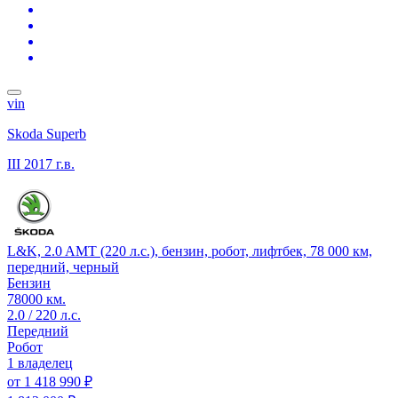
vin
Skoda Superb
III
2017 г.в.
L&K, 2.0 AMT (220 л.с.), бензин, робот, лифтбек, 78 000 км,
передний, черный
Бензин
78000 км.
2.0 / 220 л.с.
Передний
Робот
1 владелец
от
1 418 990 ₽