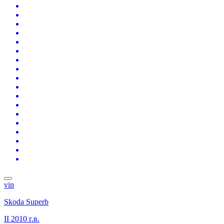
vin
Skoda Superb
II
2010 г.в.