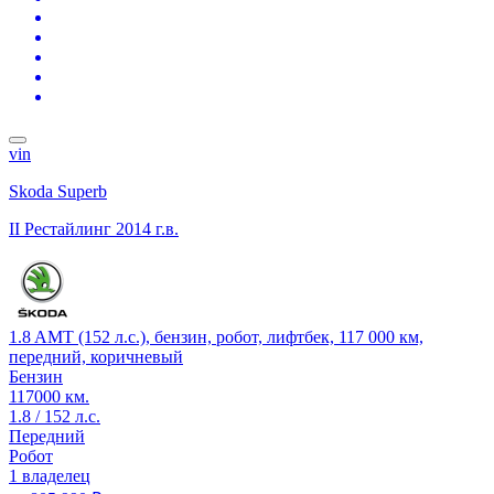
vin
Skoda Superb
II Рестайлинг
2014 г.в.
1.8 AMT (152 л.с.), бензин, робот, лифтбек, 117 000 км,
передний, коричневый
Бензин
117000 км.
1.8 / 152 л.с.
Передний
Робот
1 владелец