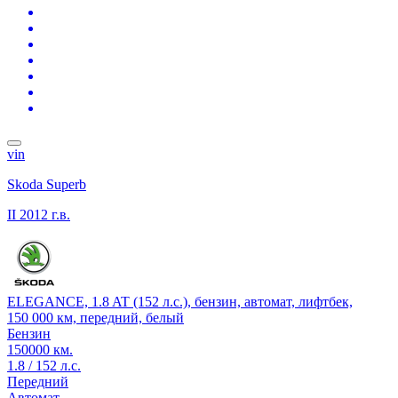
vin
Skoda Superb
II
2012 г.в.
ELEGANCE, 1.8 AT (152 л.с.), бензин, автомат, лифтбек,
150 000 км, передний, белый
Бензин
150000 км.
1.8 / 152 л.с.
Передний
Автомат