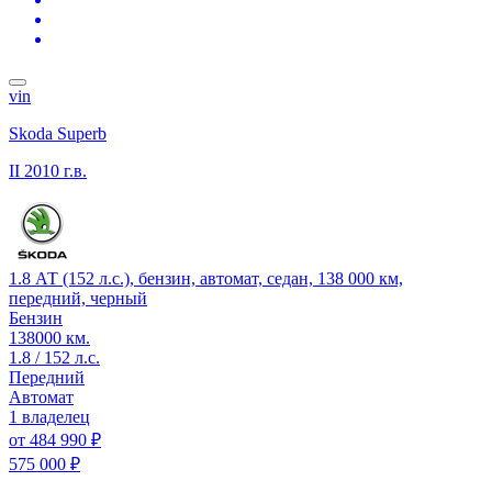
vin
Skoda Superb
II
2010 г.в.
1.8 АТ (152 л.с.), бензин, автомат, седан, 138 000 км,
передний, черный
Бензин
138000 км.
1.8 / 152 л.с.
Передний
Автомат
1 владелец
от
484 990 ₽
575 000 ₽