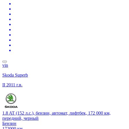
vin
Skoda Superb
II
2011 г.в.
1.8 AT (152 л.с.), бензин, автомат, лифтбек, 172 000 км,
передний, черный
Бензин
172000 км.