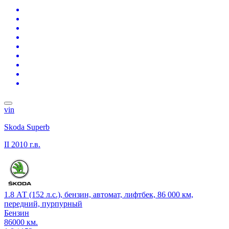
vin
Skoda Superb
II
2010 г.в.
1.8 АТ (152 л.с.), бензин, автомат, лифтбек, 86 000 км,
передний, пурпурный
Бензин
86000 км.