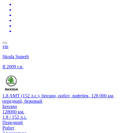
vin
Skoda Superb
II
2009 г.в.
1.8 AMT (152 л.с.), бензин, робот, лифтбек, 128 000 км,
передний, бежевый
Бензин
128000 км.
1.8 / 152 л.с.
Передний
Робот