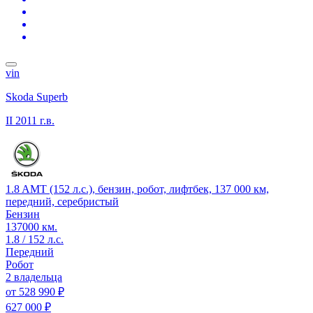
vin
Skoda Superb
II
2011 г.в.
1.8 AMT (152 л.с.), бензин, робот, лифтбек, 137 000 км,
передний, серебристый
Бензин
137000 км.
1.8 / 152 л.с.
Передний
Робот
2 владельца
от
528 990 ₽
627 000 ₽