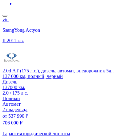
vin
SsangYong Actyon
II
2011 г.в.
2.0d АТ (175 л.с.), дизель, автомат, внедорожник 5д.,
137 000 км, полный, черный
Дизель
137000 км.
2.0 / 175 л.с.
Полный
Автомат
2 владельца
от
537 990 ₽
706 000 ₽
Гарантия юридической чистоты