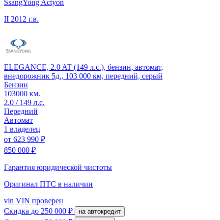
SsangYong Actyon
II
2012 г.в.
ELEGANCE, 2.0 AT (149 л.с.), бензин, автомат,
внедорожник 5д., 103 000 км, передний, серый
Бензин
103000 км.
2.0 / 149 л.с.
Передний
Автомат
1 владелец
от
623 990 ₽
850 000 ₽
Гарантия юридической чистоты
Оригинал ПТС
в наличии
vin
VIN проверен
Скидка
до 250 000 ₽
на автокредит