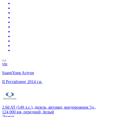
vin
SsangYong Actyon
II Рестайлинг
2014 г.в.
2.0d AT (149 л.с.), дизель, автомат, внедорожник 5д.,
124 000 км, передний, белый
Дизель