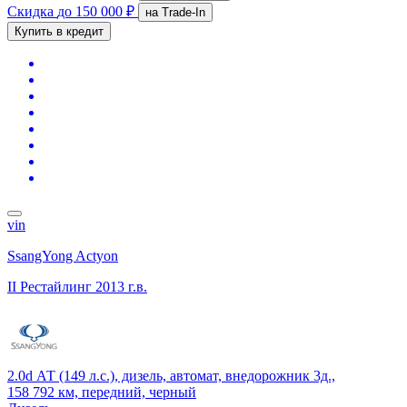
Скидка
до 150 000 ₽
на Trade-In
Купить в кредит
vin
SsangYong Actyon
II Рестайлинг
2013 г.в.
2.0d АТ (149 л.с.), дизель, автомат, внедорожник 3д.,
158 792 км, передний, черный