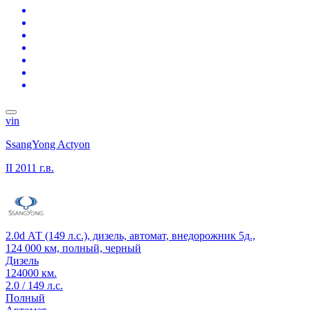
vin
SsangYong Actyon
II
2011 г.в.
2.0d АТ (149 л.с.), дизель, автомат, внедорожник 5д.,
124 000 км, полный, черный
Дизель
124000 км.
2.0 / 149 л.с.
Полный