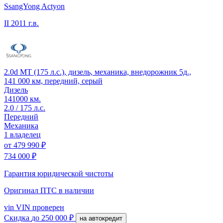
SsangYong Actyon
II
2011 г.в.
2.0d MT (175 л.с.), дизель, механика, внедорожник 5д.,
141 000 км, передний, серый
Дизель
141000 км.
2.0 / 175 л.с.
Передний
Механика
1 владелец
от
479 990 ₽
734 000 ₽
Гарантия юридической чистоты
Оригинал ПТС
в наличии
vin
VIN проверен
Скидка
до 250 000 ₽
на автокредит