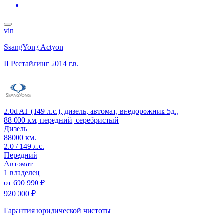
vin
SsangYong Actyon
II Рестайлинг
2014 г.в.
2.0d AT (149 л.с.), дизель, автомат, внедорожник 5д.,
88 000 км, передний, серебристый
Дизель
88000 км.
2.0 / 149 л.с.
Передний
Автомат
1 владелец
от
690 990 ₽
920 000 ₽
Гарантия юридической чистоты