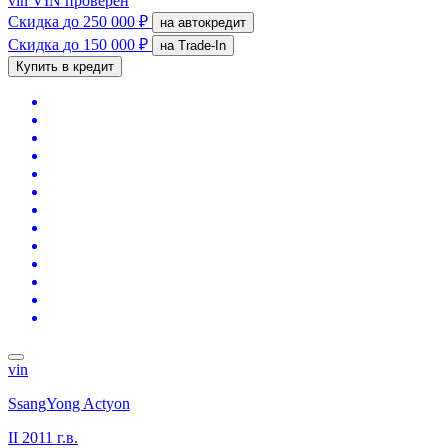
vin
VIN проверен
Скидка
до 250 000 ₽
на автокредит
Скидка
до 150 000 ₽
на Trade-In
Купить в кредит
vin
SsangYong Actyon
II
2011 г.в.