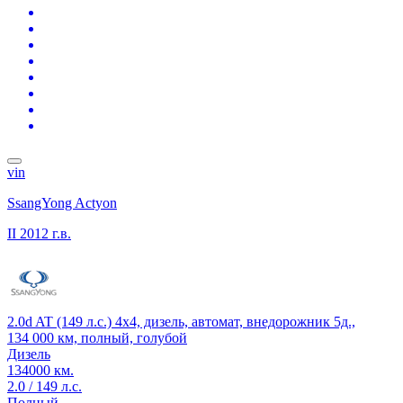
vin
SsangYong Actyon
II
2012 г.в.
2.0d AT (149 л.с.) 4x4, дизель, автомат, внедорожник 5д.,
134 000 км, полный, голубой
Дизель
134000 км.
2.0 / 149 л.с.
Полный