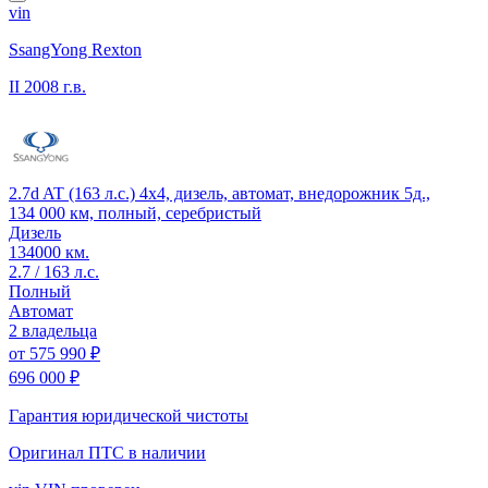
vin
SsangYong Rexton
II
2008 г.в.
2.7d AT (163 л.с.) 4x4, дизель, автомат, внедорожник 5д.,
134 000 км, полный, серебристый
Дизель
134000 км.
2.7 / 163 л.с.
Полный
Автомат
2 владельца
от
575 990 ₽
696 000 ₽
Гарантия юридической чистоты
Оригинал ПТС
в наличии