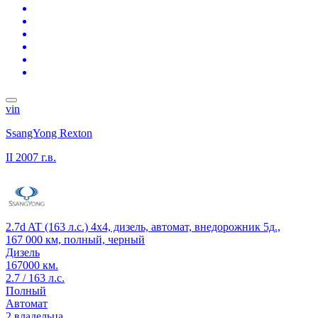
vin
SsangYong Rexton
II
2007 г.в.
2.7d AT (163 л.с.) 4x4, дизель, автомат, внедорожник 5д.,
167 000 км, полный, черный
Дизель
167000 км.
2.7 / 163 л.с.
Полный
Автомат
2 владельца