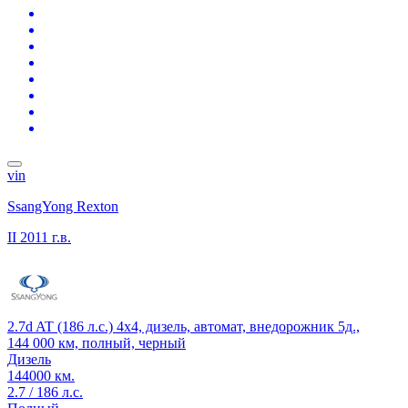
vin
SsangYong Rexton
II
2011 г.в.
2.7d AT (186 л.с.) 4x4, дизель, автомат, внедорожник 5д.,
144 000 км, полный, черный
Дизель
144000 км.
2.7 / 186 л.с.