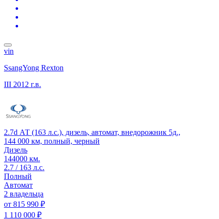
vin
SsangYong Rexton
III
2012 г.в.
2.7d АТ (163 л.с.), дизель, автомат, внедорожник 5д.,
144 000 км, полный, черный
Дизель
144000 км.
2.7 / 163 л.с.
Полный
Автомат
2 владельца
от
815 990 ₽
1 110 000 ₽