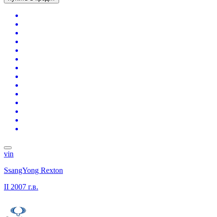
vin
SsangYong Rexton
II
2007 г.в.