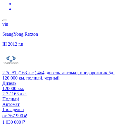
vin
SsangYong Rexton
III
2012 г.в.
2.7d AT (163 л.с.) 4x4, дизель, автомат, внедорожник 5д.,
120 000 км, полный, черный
Дизель
120000 км.
2.7 / 163 л.с.
Полный
Автомат
1 владелец
от
767 990 ₽
1 030 000 ₽