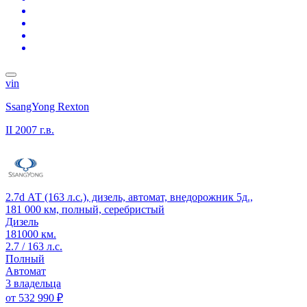
vin
SsangYong Rexton
II
2007 г.в.
2.7d АТ (163 л.с.), дизель, автомат, внедорожник 5д.,
181 000 км, полный, серебристый
Дизель
181000 км.
2.7 / 163 л.с.
Полный
Автомат
3 владельца
от
532 990 ₽