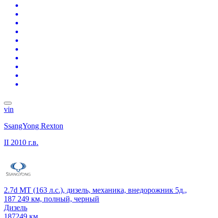
vin
SsangYong Rexton
II
2010 г.в.
2.7d MT (163 л.с.), дизель, механика, внедорожник 5д.,
187 249 км, полный, черный
Дизель
187249 км.