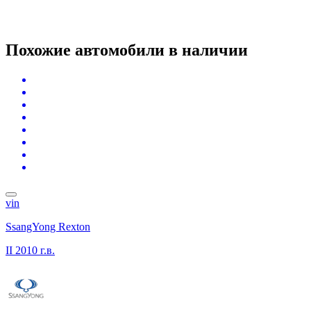
Похожие автомобили
в наличии
vin
SsangYong Rexton
II
2010 г.в.