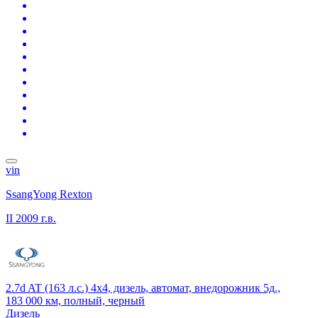
vin
SsangYong Rexton
II
2009 г.в.
2.7d AT (163 л.с.) 4x4, дизель, автомат, внедорожник 5д.,
183 000 км, полный, черный
Дизель