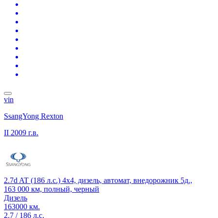
vin
SsangYong Rexton
II
2009 г.в.
2.7d AT (186 л.с.) 4x4, дизель, автомат, внедорожник 5д.,
163 000 км, полный, черный
Дизель
163000 км.
2.7 / 186 л.с.