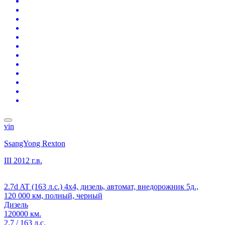
vin
SsangYong Rexton
III
2012 г.в.
2.7d AT (163 л.с.) 4x4, дизель, автомат, внедорожник 5д.,
120 000 км, полный, черный
Дизель
120000 км.
2.7 / 163 л.с.