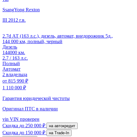
SsangYong Rexton
III
2012 г.в.
2.7d АТ (163 л.с.), дизель, автомат, внедорожник 5д.,
144 000 км, полный, черный
Дизель
144000 км.
2.7 / 163 л.с.
Полный
Автомат
2 владельца
от
815 990 ₽
1 110 000 ₽
Гарантия юридической чистоты
Оригинал ПТС
в наличии
vin
VIN проверен
Скидка
до 250 000 ₽
на автокредит
Скидка
до 150 000 ₽
на Trade-In