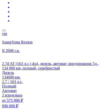
vin
SsangYong Rexton
II
2008 г.в.
2.7d AT (163 л.с.) 4x4, дизель, автомат, внедорожник 5д.,
134 000 км, полный, серебристый
Дизель
134000 км.
2.7 / 163 л.с.
Полный
Автомат
2 владельца
от
575 990 ₽
696 000 ₽