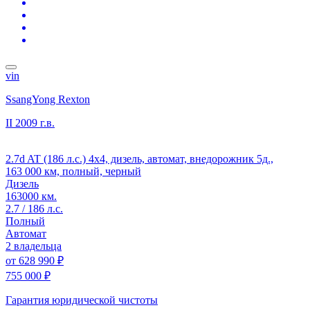
vin
SsangYong Rexton
II
2009 г.в.
2.7d AT (186 л.с.) 4x4, дизель, автомат, внедорожник 5д.,
163 000 км, полный, черный
Дизель
163000 км.
2.7 / 186 л.с.
Полный
Автомат
2 владельца
от
628 990 ₽
755 000 ₽
Гарантия юридической чистоты