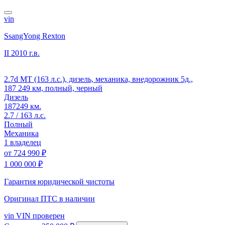
vin
SsangYong Rexton
II
2010 г.в.
2.7d MT (163 л.с.), дизель, механика, внедорожник 5д.,
187 249 км, полный, черный
Дизель
187249 км.
2.7 / 163 л.с.
Полный
Механика
1 владелец
от
724 990 ₽
1 000 000 ₽
Гарантия юридической чистоты
Оригинал ПТС
в наличии
vin
VIN проверен