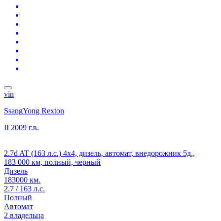
vin
SsangYong Rexton
II
2009 г.в.
2.7d AT (163 л.с.) 4x4, дизель, автомат, внедорожник 5д.,
183 000 км, полный, черный
Дизель
183000 км.
2.7 / 163 л.с.
Полный
Автомат
2 владельца