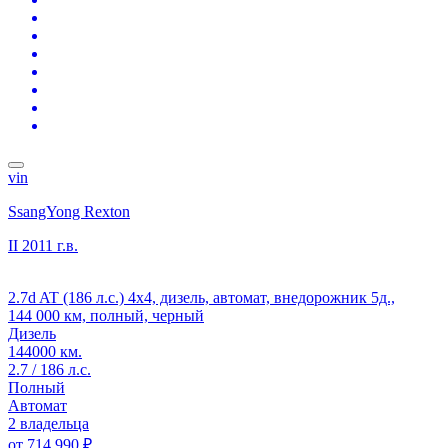
vin
SsangYong Rexton
II
2011 г.в.
2.7d AT (186 л.с.) 4x4, дизель, автомат, внедорожник 5д.,
144 000 км, полный, черный
Дизель
144000 км.
2.7 / 186 л.с.
Полный
Автомат
2 владельца
от
714 990 ₽