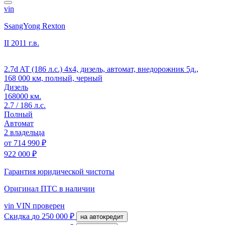
vin
SsangYong Rexton
II
2011 г.в.
2.7d AT (186 л.с.) 4x4, дизель, автомат, внедорожник 5д.,
168 000 км, полный, черный
Дизель
168000 км.
2.7 / 186 л.с.
Полный
Автомат
2 владельца
от
714 990 ₽
922 000 ₽
Гарантия юридической чистоты
Оригинал ПТС
в наличии
vin
VIN проверен
Скидка
до 250 000 ₽
на автокредит