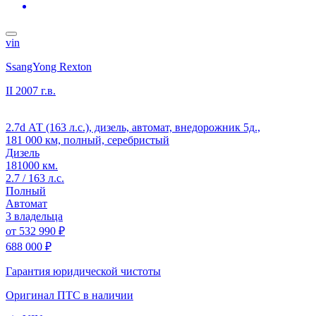
vin
SsangYong Rexton
II
2007 г.в.
2.7d АТ (163 л.с.), дизель, автомат, внедорожник 5д.,
181 000 км, полный, серебристый
Дизель
181000 км.
2.7 / 163 л.с.
Полный
Автомат
3 владельца
от
532 990 ₽
688 000 ₽
Гарантия юридической чистоты
Оригинал ПТС
в наличии