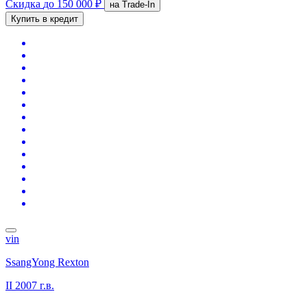
Скидка
до 150 000 ₽
на Trade-In
Купить в кредит
vin
SsangYong Rexton
II
2007 г.в.