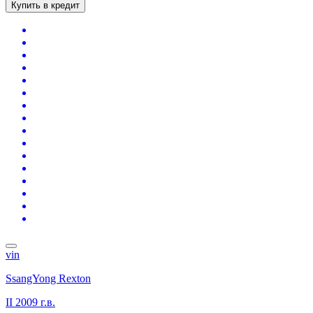
Купить в кредит
vin
SsangYong Rexton
II
2009 г.в.