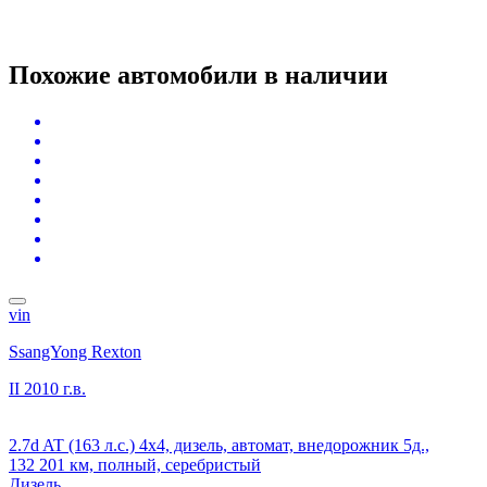
Похожие автомобили
в наличии
vin
SsangYong Rexton
II
2010 г.в.
2.7d AT (163 л.с.) 4x4, дизель, автомат, внедорожник 5д.,
132 201 км, полный, серебристый
Дизель