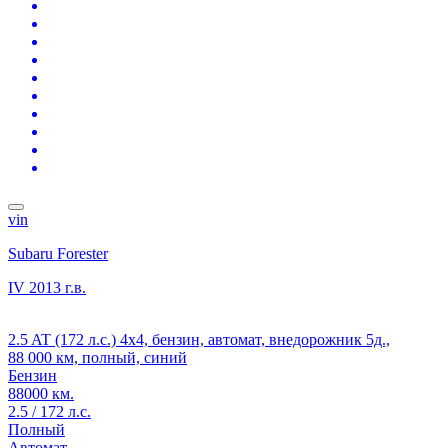
vin
Subaru Forester
IV
2013 г.в.
2.5 AT (172 л.с.) 4x4, бензин, автомат, внедорожник 5д.,
88 000 км, полный, синий
Бензин
88000 км.
2.5 / 172 л.с.
Полный
Автомат