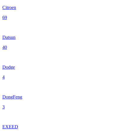
Citroen
69
Datsun
40
Dodge
4
DongFeng
3
EXEED