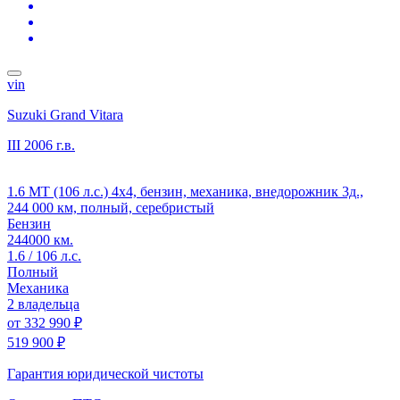
vin
Suzuki Grand Vitara
III
2006 г.в.
1.6 MT (106 л.с.) 4x4, бензин, механика, внедорожник 3д.,
244 000 км, полный, серебристый
Бензин
244000 км.
1.6 / 106 л.с.
Полный
Механика
2 владельца
от
332 990 ₽
519 900 ₽
Гарантия юридической чистоты