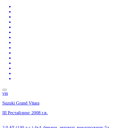
vin
Suzuki Grand Vitara
III Рестайлинг
2008 г.в.
2.0 AT (140 л.с.) 4x4, бензин, автомат, внедорожник 5д.,