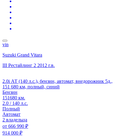
vin
Suzuki Grand Vitara
III Рестайлинг 2
2012 г.в.
2.0i АТ (140 л.с.), бензин, автомат, внедорожник 5д.,
151 680 км, полный, синий
Бензин
151680 км.
2.0 / 140 л.с.
Полный
Автомат
2 владельца
от
666 990 ₽
914 000 ₽