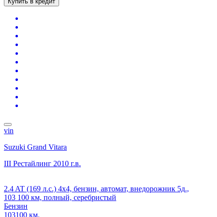
Купить в кредит
vin
Suzuki Grand Vitara
III Рестайлинг
2010 г.в.
2.4 AT (169 л.с.) 4x4, бензин, автомат, внедорожник 5д.,
103 100 км, полный, серебристый
Бензин
103100 км.