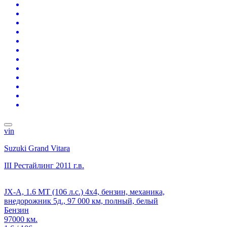
vin
Suzuki Grand Vitara
III Рестайлинг
2011 г.в.
JX-A, 1.6 MT (106 л.с.) 4x4, бензин, механика,
внедорожник 5д., 97 000 км, полный, белый
Бензин
97000 км.