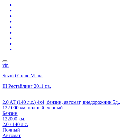
vin
Suzuki Grand Vitara
III Рестайлинг
2011 г.в.
2.0 AT (140 л.с.) 4x4, бензин, автомат, внедорожник 5д.,
122 000 км, полный, черный
Бензин
122000 км.
2.0 / 140 л.с.
Полный
Автомат