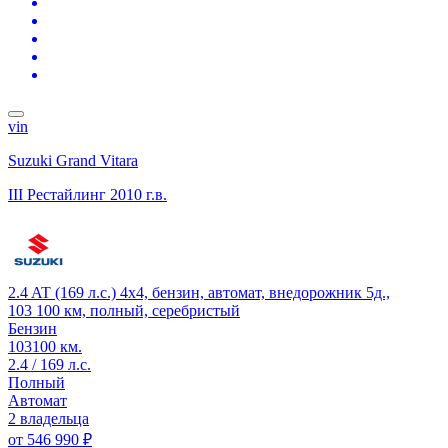
vin
Suzuki Grand Vitara
III Рестайлинг
2010 г.в.
2.4 AT (169 л.с.) 4x4, бензин, автомат, внедорожник 5д.,
103 100 км, полный, серебристый
Бензин
103100 км.
2.4 / 169 л.с.
Полный
Автомат
2 владельца
от
546 990 ₽