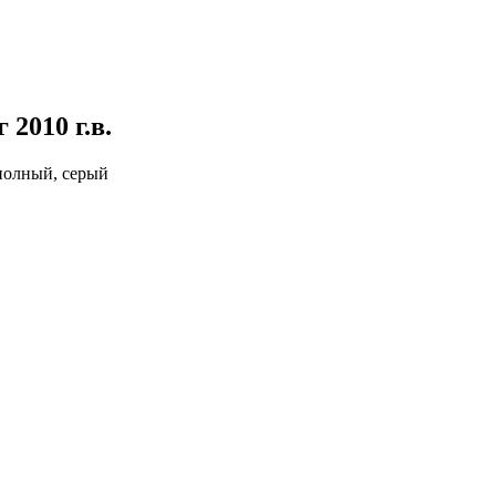
нг
2010 г.в.
, полный, серый