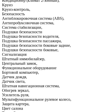
Кондиционер (климат 2-зонный)
,
Круиз
Круиз-контроль
,
Безопасность
Антиблокировочная система (ABS)
,
Антипробуксовочная система
,
Система стабилизации
,
Подушки безопасности
Подушка безопасности водителя
,
Подушка безопасности пассажира
,
Подушки безопасности боковые задние
,
Подушки безопасности боковые
,
Сигнализация
Штатный иммобилайзер
,
Центральный замок
,
Функциональное оборудование
Бортовой компьютер
,
Датчик дождя
,
Датчик света
,
Штатная навигационная система
,
Обогрев зеркал
,
Усилитель руля
,
Мультифункциональное рулевое колесо
,
Защита картера
,
Цвет салона