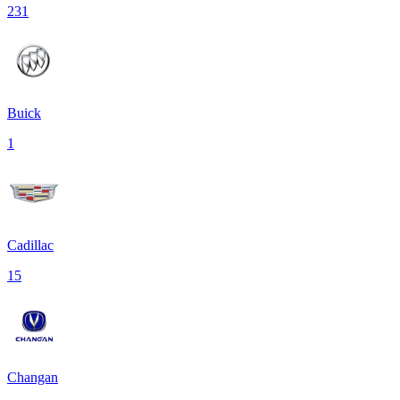
231
Buick
1
Cadillac
15
Changan