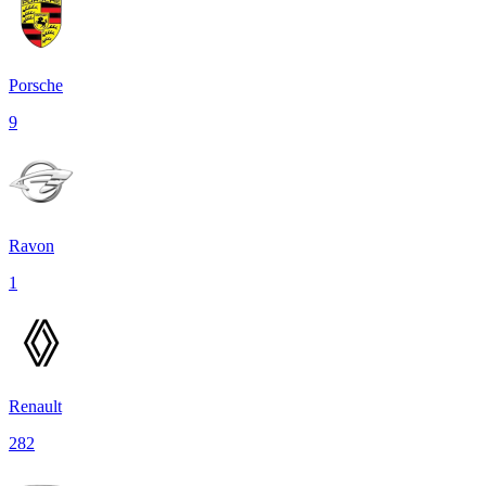
Porsche
9
Ravon
1
Renault
282