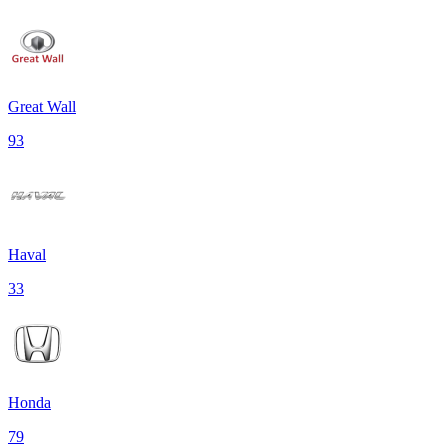
Great Wall
93
Haval
33
Honda
79