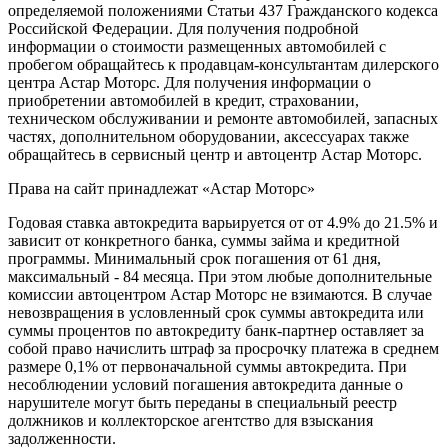
определяемой положениями Статьи 437 Гражданского кодекса
Российской Федерации. Для получения подробной
информации о стоимости размещенных автомобилей с
пробегом обращайтесь к продавцам-консультантам дилерского
центра Астар Моторс. Для получения информации о
приобретении автомобилей в кредит, страховании,
техническом обслуживании и ремонте автомобилей, запасных
частях, дополнительном оборудовании, аксессуарах также
обращайтесь в сервисный центр и
автоцентр
Астар Моторс.
Права на сайт принадлежат «Астар Моторс»
Годовая ставка автокредита варьируется от от 4.9% до 21.5% и
зависит от конкретного банка, суммы займа и кредитной
программы. Минимальный срок погашения от 61 дня,
максимальный - 84 месяца. При этом любые дополнительные
комиссии
автоцентр
ом Астар Моторс не взимаются. В случае
невозвращения в условленный срок суммы автокредита или
суммы процентов по автокредиту банк-партнер оставляет за
собой право начислить штраф за просрочку платежа в среднем
размере 0,1% от первоначальной суммы автокредита. При
несоблюдении условий погашения автокредита данные о
нарушителе могут быть переданы в специальный реестр
должников и коллекторское агентство для взыскания
задолженности.