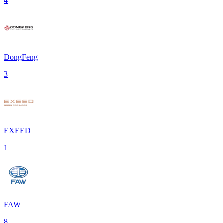
4
DongFeng
3
EXEED
1
FAW
8