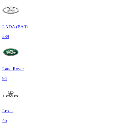
LADA (ВАЗ)
239
Land Rover
94
Lexus
46