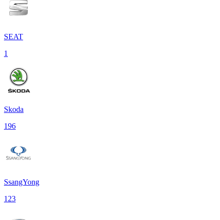
SEAT
1
Skoda
196
SsangYong
123