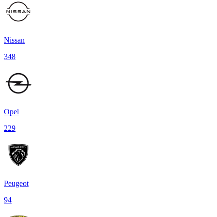
Nissan
348
Opel
229
Peugeot
94