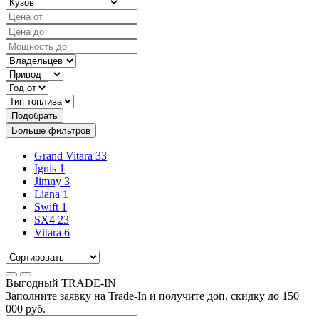
Подобрать
Больше фильтров
Grand Vitara
33
Ignis
1
Jimny
3
Liana
1
Swift
1
SX4
23
Vitara
6
Выгодный
TRADE-IN
Заполните заявку на Trade-In и получите доп. скидку до
150
000
руб.