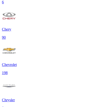
6
Chery
90
Chevrolet
198
Chrysler