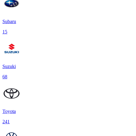
Subaru
15
Suzuki
68
Toyota
241