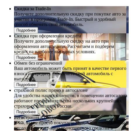
Скидка за Trade-In
Получите дополнительную скидку при покупке авто за
участие в программе Trade-In. Быстрый и удобный
способ обменять свой автомобиль.
Подробнее
Скидка при оформлении кредита
Получите дополнительную скидку на авто при
оформлении автокредита. Рассчитаем и подберем
кредит на наиболее выгодных условиях.
Подробнее
Обмен без ограничений
Ваш автомобиль может быть принят в качестве первого
взноса по кредиту. Обменяйте свой автомобиль с
выгодой.
Подробнее
страховой полис прямо в автосалоне
Для удобства наших клиентов, в помещении автосалона
работают представительства нескольких крупнейших
страховых компаний России.
Подробнее
Регистрация в гибдд
У нас вы не просто покупаете авто, наши специалисты
проводят регистрацию транспортного средства в