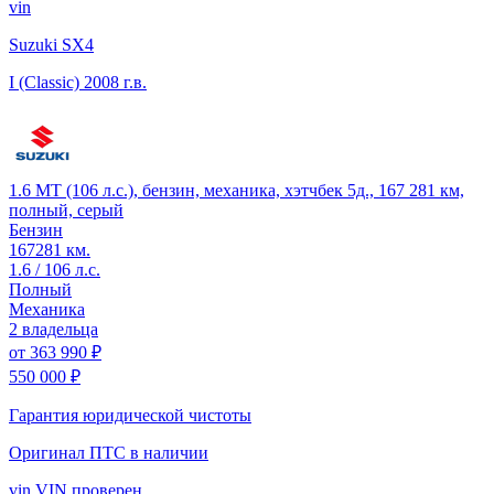
vin
Suzuki SX4
I (Classic)
2008 г.в.
1.6 MT (106 л.с.), бензин, механика, хэтчбек 5д., 167 281 км,
полный, серый
Бензин
167281 км.
1.6 / 106 л.с.
Полный
Механика
2 владельца
от
363 990 ₽
550 000 ₽
Гарантия юридической чистоты
Оригинал ПТС
в наличии
vin
VIN проверен