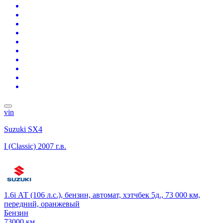
vin
Suzuki SX4
I (Classic)
2007 г.в.
1.6i АТ (106 л.с.), бензин, автомат, хэтчбек 5д., 73 000 км,
передний, оранжевый
Бензин
73000 км.