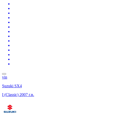
vin
Suzuki SX4
I (Classic)
2007 г.в.