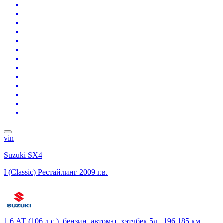
vin
Suzuki SX4
I (Classic) Рестайлинг
2009 г.в.
1.6 АТ (106 л.с.), бензин, автомат, хэтчбек 5д., 196 185 км,