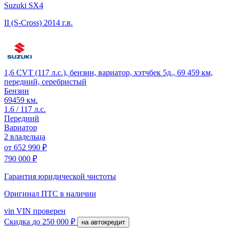
Suzuki SX4
II (S-Cross)
2014 г.в.
1,6 CVT (117 л.с.), бензин, вариатор, хэтчбек 5д., 69 459 км,
передний, серебристый
Бензин
69459 км.
1.6 / 117 л.с.
Передний
Вариатор
2 владельца
от
652 990 ₽
790 000 ₽
Гарантия юридической чистоты
Оригинал ПТС
в наличии
vin
VIN проверен
Скидка
до 250 000 ₽
на автокредит