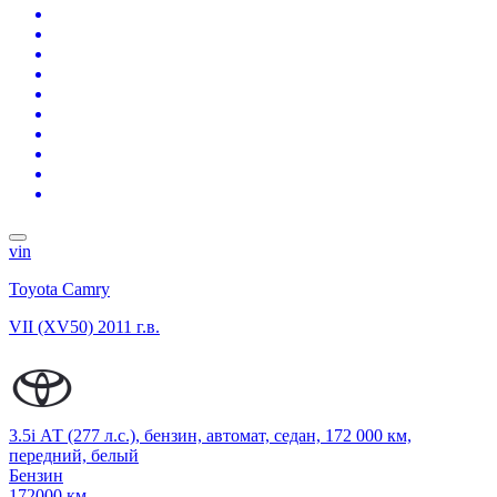
vin
Toyota Camry
VII (XV50)
2011 г.в.
3.5i АТ (277 л.с.), бензин, автомат, седан, 172 000 км,
передний, белый
Бензин
172000 км.