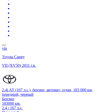
vin
Toyota Camry
VII (XV50)
2011 г.в.
2.4i АТ (167 л.с.), бензин, автомат, седан, 183 000 км,
передний, черный
Бензин
183000 км.
2.4 / 167 л.с.