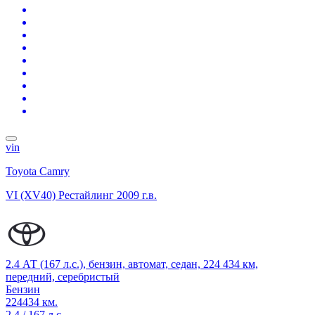
vin
Toyota Camry
VI (XV40) Рестайлинг
2009 г.в.
2.4 АТ (167 л.с.), бензин, автомат, седан, 224 434 км,
передний, серебристый
Бензин
224434 км.
2.4 / 167 л.с.