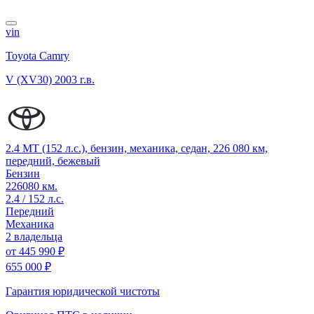
vin
Toyota Camry
V (XV30)
2003 г.в.
2.4 MT (152 л.с.), бензин, механика, седан, 226 080 км,
передний, бежевый
Бензин
226080 км.
2.4 / 152 л.с.
Передний
Механика
2 владельца
от
445 990 ₽
655 000 ₽
Гарантия юридической чистоты