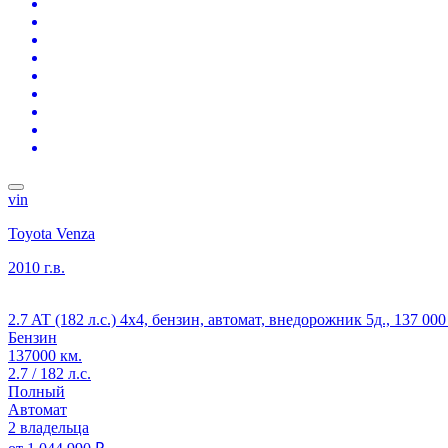
vin
Toyota Venza
2010 г.в.
2.7 AT (182 л.с.) 4x4, бензин, автомат, внедорожник 5д., 137 0
Бензин
137000 км.
2.7 / 182 л.с.
Полный
Автомат
2 владельца