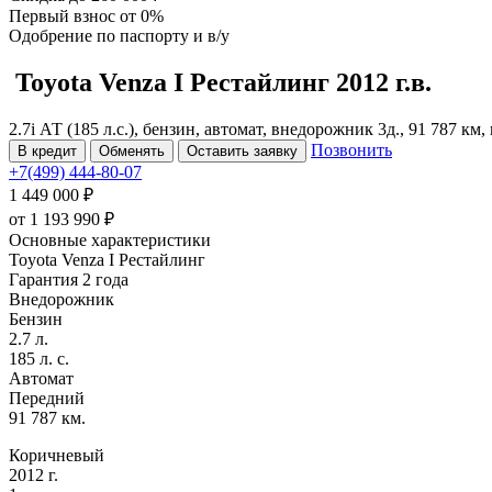
Первый взнос
от 0%
Одобрение
по паспорту и в/у
Toyota Venza
I Рестайлинг
2012 г.в.
2.7i АТ (185 л.с.), бензин, автомат, внедорожник 3д., 91 787 к
Позвонить
В кредит
Обменять
Оставить заявку
+7(499) 444-80-07
1 449 000 ₽
от
1 193 990
₽
Основные характеристики
Toyota Venza I Рестайлинг
Гарантия 2 года
Внедорожник
Бензин
2.7 л.
185 л. с.
Автомат
Передний
91 787 км.
Коричневый
2012 г.