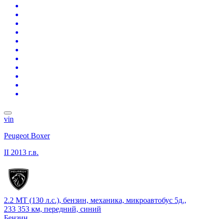
vin
Peugeot Boxer
II
2013 г.в.
2.2 MT (130 л.с.), бензин, механика, микроавтобус 5д.,
233 353 км, передний, синий
Бензин