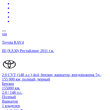
vin
Toyota RAV4
III (XA30) Рестайлинг
2011 г.в.
2.0 CVT (148 л.с.) 4x4, бензин, вариатор, внедорожник 5д.,
155 000 км, полный, черный
Бензин
155000 км.
2.0 / 148 л.с.
Полный
Вариатор
1 владелец