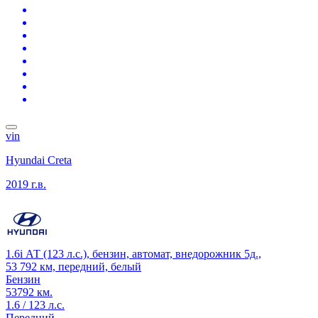
vin
Hyundai Creta
2019 г.в.
1.6i АТ (123 л.с.), бензин, автомат, внедорожник 5д.,
53 792 км, передний, белый
Бензин
53792 км.
1.6 / 123 л.с.
Передний