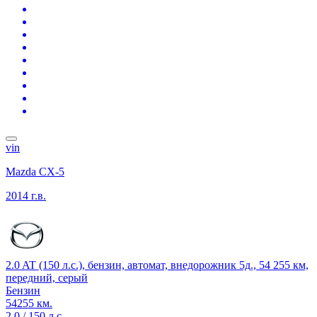
vin
Mazda CX-5
2014 г.в.
2.0 AT (150 л.с.), бензин, автомат, внедорожник 5д., 54 255 км,
передний, серый
Бензин
54255 км.
2.0 / 150 л.с.