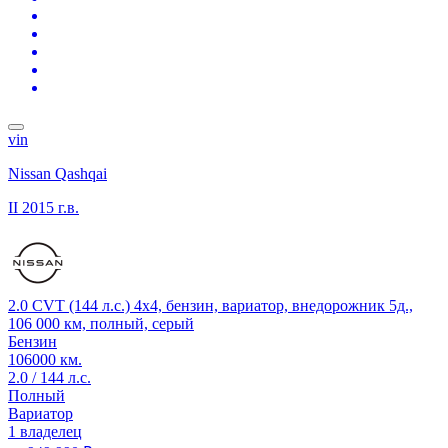
vin
Nissan Qashqai
II
2015 г.в.
2.0 CVT (144 л.с.) 4x4, бензин, вариатор, внедорожник 5д.,
106 000 км, полный, серый
Бензин
106000 км.
2.0 / 144 л.с.
Полный
Вариатор
1 владелец