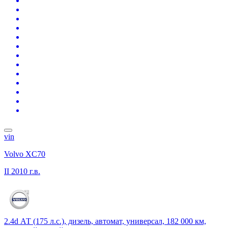
vin
Volvo XC70
II
2010 г.в.
2.4d АТ (175 л.с.), дизель, автомат, универсал, 182 000 км,