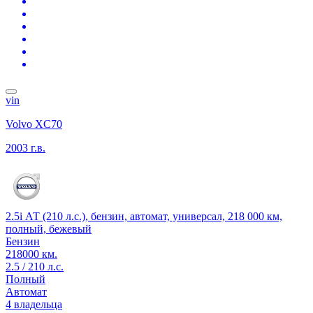
vin
Volvo XC70
2003 г.в.
2.5i АТ (210 л.с.), бензин, автомат, универсал, 218 000 км,
полный, бежевый
Бензин
218000 км.
2.5 / 210 л.с.
Полный
Автомат
4 владельца