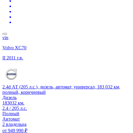
vin
Volvo XC70
II
2011 г.в.
2.4d АТ (205 л.с.), дизель, автомат, универсал, 183 032 км,
полный, коричневый
Дизель
183032 км.
2.4 / 205 л.с.
Полный
Автомат
2 владельца
от
949 990 ₽