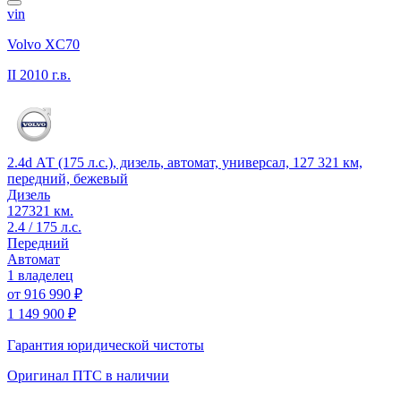
vin
Volvo XC70
II
2010 г.в.
2.4d АТ (175 л.с.), дизель, автомат, универсал, 127 321 км,
передний, бежевый
Дизель
127321 км.
2.4 / 175 л.с.
Передний
Автомат
1 владелец
от
916 990 ₽
1 149 900 ₽
Гарантия юридической чистоты
Оригинал ПТС
в наличии