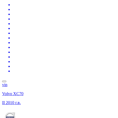
vin
Volvo XC70
II
2010 г.в.