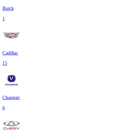
Buick
1
Cadillac
15
Changan
6