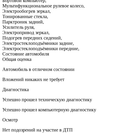
Бортовой компьютер
,
Мультифункциональное рулевое колесо
,
Электрообогрев зеркал
,
Тонированные стекла
,
Парктроник задний
,
Усилитель руля
,
Электропривод зеркал
,
Подогрев передних сидений
,
Электростеклоподъёмники задние
,
Электростеклоподъёмники передние
,
Состояние автомобиля
Общая оценка
Автомобиль в отличном состоянии
Вложений никаких не требует
Диагностика
Успешно прошел техническую диагностику
Успешно прошел компьютерную диагностику
Осмотр
Нет подозрений на участие в ДТП