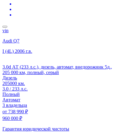
vin
Audi Q7
I (4L)
2006 г.в.
3.0d АТ (233 л.с.), дизель, автомат, внедорожник 5д.,
205 000 км, полный, серый
Дизель
205000 км.
3.0 / 233 л.с.
Полный
Автомат
3 владельца
от
738 990 ₽
960 000 ₽
Гарантия юридической чистоты