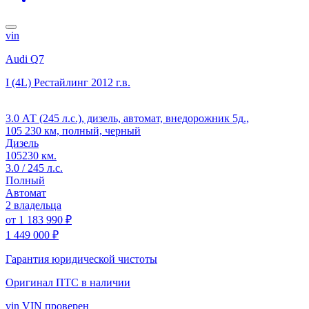
vin
Audi Q7
I (4L) Рестайлинг
2012 г.в.
3.0 АТ (245 л.с.), дизель, автомат, внедорожник 5д.,
105 230 км, полный, черный
Дизель
105230 км.
3.0 / 245 л.с.
Полный
Автомат
2 владельца
от
1 183 990 ₽
1 449 000 ₽
Гарантия юридической чистоты
Оригинал ПТС
в наличии
vin
VIN проверен