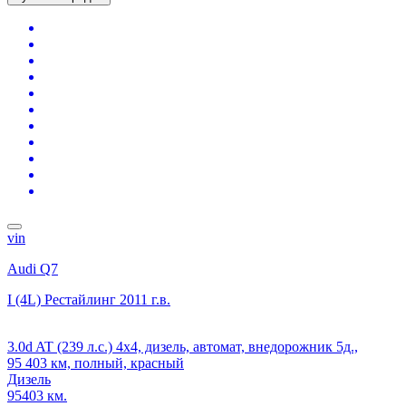
vin
Audi Q7
I (4L) Рестайлинг
2011 г.в.
3.0d AT (239 л.с.) 4x4, дизель, автомат, внедорожник 5д.,
95 403 км, полный, красный
Дизель
95403 км.