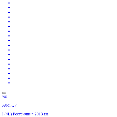
vin
Audi Q7
I (4L) Рестайлинг
2013 г.в.