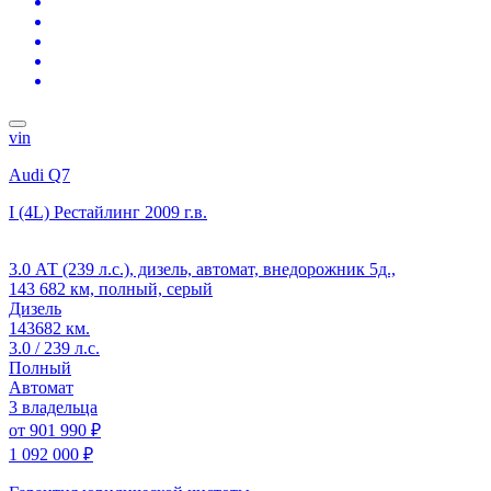
vin
Audi Q7
I (4L) Рестайлинг
2009 г.в.
3.0 АТ (239 л.с.), дизель, автомат, внедорожник 5д.,
143 682 км, полный, серый
Дизель
143682 км.
3.0 / 239 л.с.
Полный
Автомат
3 владельца
от
901 990 ₽
1 092 000 ₽