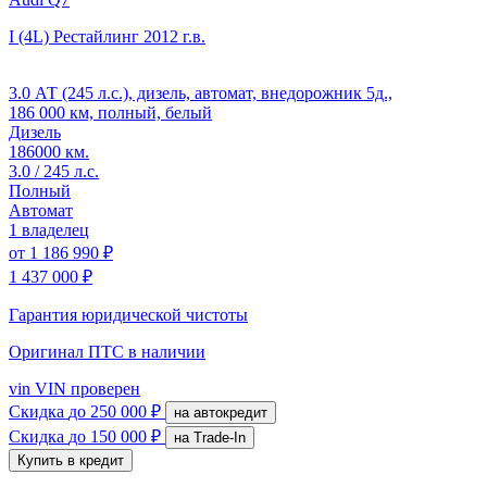
I (4L) Рестайлинг
2012 г.в.
3.0 АТ (245 л.с.), дизель, автомат, внедорожник 5д.,
186 000 км, полный, белый
Дизель
186000 км.
3.0 / 245 л.с.
Полный
Автомат
1 владелец
от
1 186 990 ₽
1 437 000 ₽
Гарантия юридической чистоты
Оригинал ПТС
в наличии
vin
VIN проверен
Скидка
до 250 000 ₽
на автокредит
Скидка
до 150 000 ₽
на Trade-In
Купить в кредит