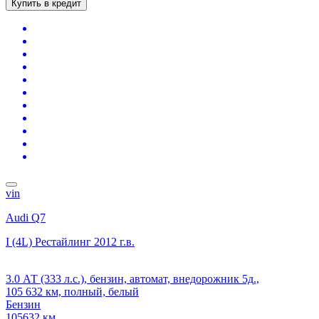
Купить в кредит
vin
Audi Q7
I (4L) Рестайлинг
2012 г.в.
3.0 АТ (333 л.с.), бензин, автомат, внедорожник 5д.,
105 632 км, полный, белый
Бензин
105632 км.