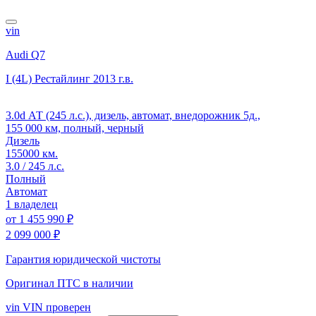
vin
Audi Q7
I (4L) Рестайлинг
2013 г.в.
3.0d АТ (245 л.с.), дизель, автомат, внедорожник 5д.,
155 000 км, полный, черный
Дизель
155000 км.
3.0 / 245 л.с.
Полный
Автомат
1 владелец
от
1 455 990 ₽
2 099 000 ₽
Гарантия юридической чистоты
Оригинал ПТС
в наличии
vin
VIN проверен