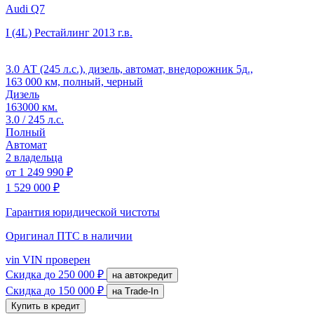
Audi Q7
I (4L) Рестайлинг
2013 г.в.
3.0 АТ (245 л.с.), дизель, автомат, внедорожник 5д.,
163 000 км, полный, черный
Дизель
163000 км.
3.0 / 245 л.с.
Полный
Автомат
2 владельца
от
1 249 990 ₽
1 529 000 ₽
Гарантия юридической чистоты
Оригинал ПТС
в наличии
vin
VIN проверен
Скидка
до 250 000 ₽
на автокредит
Скидка
до 150 000 ₽
на Trade-In
Купить в кредит