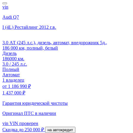
vin
Audi Q7
I (4L) Рестайлинг
2012 г.в.
3.0 АТ (245 л.с.), дизель, автомат, внедорожник 5д.,
186 000 км, полный, белый
Дизель
186000 км.
3.0 / 245 л.с.
Полный
Автомат
1 владелец
от
1 186 990 ₽
1 437 000 ₽
Гарантия юридической чистоты
Оригинал ПТС
в наличии
vin
VIN проверен
Скидка
до 250 000 ₽
на автокредит