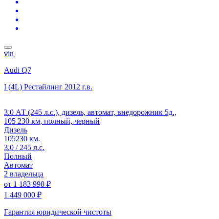
vin
Audi Q7
I (4L) Рестайлинг
2012 г.в.
3.0 АТ (245 л.с.), дизель, автомат, внедорожник 5д.,
105 230 км, полный, черный
Дизель
105230 км.
3.0 / 245 л.с.
Полный
Автомат
2 владельца
от
1 183 990 ₽
1 449 000 ₽
Гарантия юридической чистоты