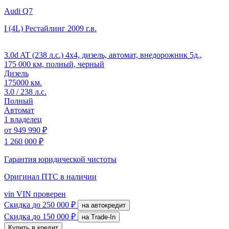
Audi Q7
I (4L) Рестайлинг
2009 г.в.
3.0d AT (238 л.с.) 4x4, дизель, автомат, внедорожник 5д.,
175 000 км, полный, черный
Дизель
175000 км.
3.0 / 238 л.с.
Полный
Автомат
1 владелец
от
949 990 ₽
1 260 000 ₽
Гарантия юридической чистоты
Оригинал ПТС
в наличии
vin
VIN проверен
Скидка
до 250 000 ₽
на автокредит
Скидка
до 150 000 ₽
на Trade-In
Купить в кредит