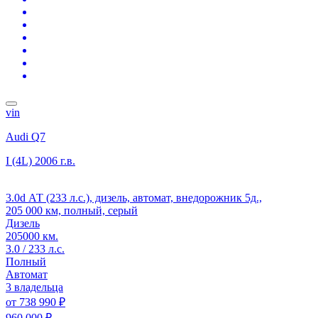
vin
Audi Q7
I (4L)
2006 г.в.
3.0d АТ (233 л.с.), дизель, автомат, внедорожник 5д.,
205 000 км, полный, серый
Дизель
205000 км.
3.0 / 233 л.с.
Полный
Автомат
3 владельца
от
738 990 ₽
960 000 ₽