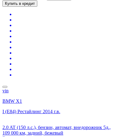
Купить в кредит
vin
BMW X1
I (E84) Рестайлинг
2014 г.в.
2.0 AT (150 л.с.), бензин, автомат, внедорожник 5д.,
109 000 км, задний, бежевый