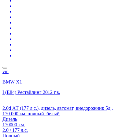
vin
BMW X1
I (E84) Рестайлинг
2012 г.в.
2.0d АТ (177 л.с.), дизель, автомат, внедорожник 5д.,
170 000 км, полный, белый
Дизель
170000 км.
2.0 / 177 л.с.
Полный