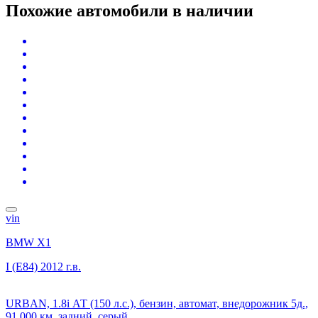
Похожие автомобили
в наличии
vin
BMW X1
I (E84)
2012 г.в.
URBAN, 1.8i АТ (150 л.с.), бензин, автомат, внедорожник 5д.,
91 000 км, задний, серый