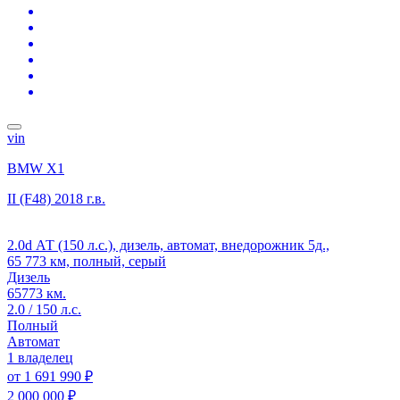
vin
BMW X1
II (F48)
2018 г.в.
2.0d АТ (150 л.с.), дизель, автомат, внедорожник 5д.,
65 773 км, полный, серый
Дизель
65773 км.
2.0 / 150 л.с.
Полный
Автомат
1 владелец
от
1 691 990 ₽
2 000 000 ₽