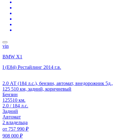
vin
BMW X1
I (E84) Рестайлинг
2014 г.в.
2.0 АТ (184 л.с.), бензин, автомат, внедорожник 5д.,
125 510 км, задний, коричневый
Бензин
125510 км.
2.0 / 184 л.с.
Задний
Автомат
2 владельца
от
757 990 ₽
908 000 ₽