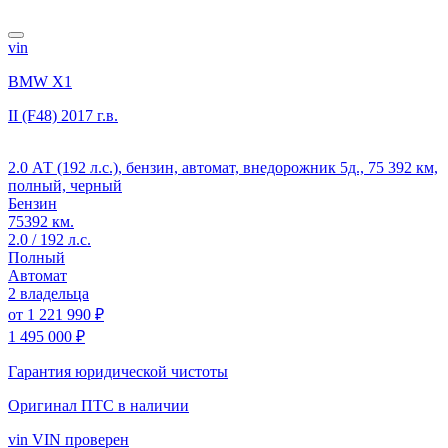
vin
BMW X1
II (F48)
2017 г.в.
2.0 АТ (192 л.с.), бензин, автомат, внедорожник 5д., 75 392 км,
полный, черный
Бензин
75392 км.
2.0 / 192 л.с.
Полный
Автомат
2 владельца
от
1 221 990 ₽
1 495 000 ₽
Гарантия юридической чистоты
Оригинал ПТС
в наличии
vin
VIN проверен