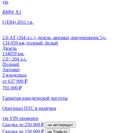
vin
BMW X1
I (E84)
2011 г.в.
2.0 АТ (204 л.с.), дизель, автомат, внедорожник 5д.,
134 059 км, полный, белый
Дизель
134059 км.
2.0 / 204 л.с.
Полный
Автомат
2 владельца
от
637 990 ₽
765 000 ₽
Гарантия юридической чистоты
Оригинал ПТС
в наличии
vin
VIN проверен
Скидка
до 250 000 ₽
на автокредит
Скидка
до 150 000 ₽
на Trade-In