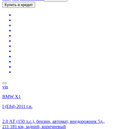
Купить в кредит
vin
BMW X1
I (E84)
2011 г.в.
2.0 АТ (150 л.с.), бензин, автомат, внедорожник 5д.,
211 181 км, задний, коричневый