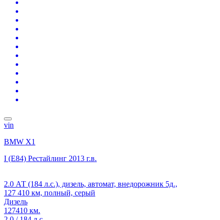
vin
BMW X1
I (E84) Рестайлинг
2013 г.в.
2.0 АТ (184 л.с.), дизель, автомат, внедорожник 5д.,
127 410 км, полный, серый
Дизель
127410 км.
2.0 / 184 л.с.