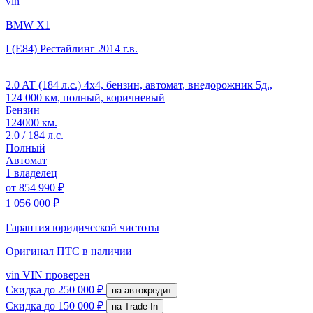
vin
BMW X1
I (E84) Рестайлинг
2014 г.в.
2.0 AT (184 л.с.) 4x4, бензин, автомат, внедорожник 5д.,
124 000 км, полный, коричневый
Бензин
124000 км.
2.0 / 184 л.с.
Полный
Автомат
1 владелец
от
854 990 ₽
1 056 000 ₽
Гарантия юридической чистоты
Оригинал ПТС
в наличии
vin
VIN проверен
Скидка
до 250 000 ₽
на автокредит
Скидка
до 150 000 ₽
на Trade-In