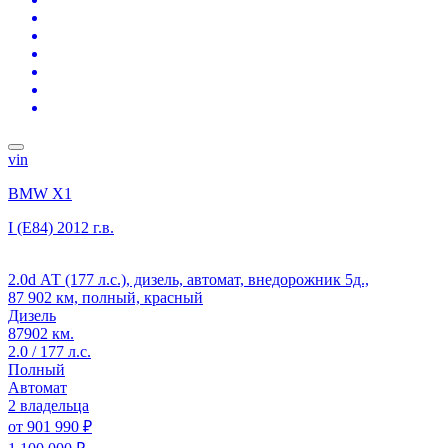
vin
BMW X1
I (E84)
2012 г.в.
2.0d АТ (177 л.с.), дизель, автомат, внедорожник 5д.,
87 902 км, полный, красный
Дизель
87902 км.
2.0 / 177 л.с.
Полный
Автомат
2 владельца
от
901 990 ₽