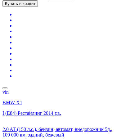
Купить в кредит
vin
BMW X1
I (E84) Рестайлинг
2014 г.в.
2.0 AT (150 л.с.), бензин, автомат, внедорожник 5д.,
109 000 км, задний, бежевый