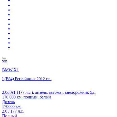
vin
BMW X1
I (E84) Рестайлинг
2012 г.в.
2.0d АТ (177 л.с.), дизель, автомат, внедорожник 5д.,
170 000 км, полный, белый
Дизель
170000 км.
2.0 / 177 л.с.
Полный