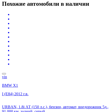
Похожие автомобили
в наличии
vin
BMW X1
I (E84)
2012 г.в.
URBAN, 1.8i АТ (150 л.с.), бензин, автомат, внедорожник 5д.,
91 000 км, задний, серый