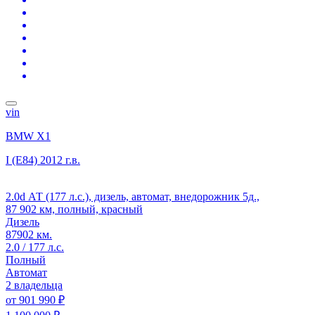
vin
BMW X1
I (E84)
2012 г.в.
2.0d АТ (177 л.с.), дизель, автомат, внедорожник 5д.,
87 902 км, полный, красный
Дизель
87902 км.
2.0 / 177 л.с.
Полный
Автомат
2 владельца
от
901 990 ₽