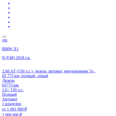
vin
BMW X1
II (F48)
2018 г.в.
2.0d АТ (150 л.с.), дизель, автомат, внедорожник 5д.,
65 773 км, полный, серый
Дизель
65773 км.
2.0 / 150 л.с.
Полный
Автомат
1 владелец
от
1 691 990 ₽
2 000 000 ₽