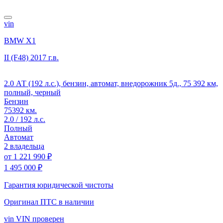
vin
BMW X1
II (F48)
2017 г.в.
2.0 АТ (192 л.с.), бензин, автомат, внедорожник 5д., 75 392 км,
полный, черный
Бензин
75392 км.
2.0 / 192 л.с.
Полный
Автомат
2 владельца
от
1 221 990 ₽
1 495 000 ₽
Гарантия юридической чистоты
Оригинал ПТС
в наличии
vin
VIN проверен