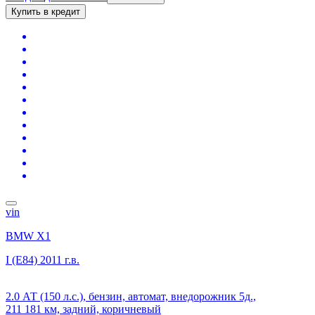
Купить в кредит
vin
BMW X1
I (E84)
2011 г.в.
2.0 АТ (150 л.с.), бензин, автомат, внедорожник 5д.,
211 181 км, задний, коричневый