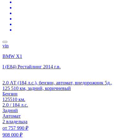
vin
BMW X1
I (E84) Рестайлинг
2014 г.в.
2.0 АТ (184 л.с.), бензин, автомат, внедорожник 5д.,
125 510 км, задний, коричневый
Бензин
125510 км.
2.0 / 184 л.с.
Задний
Автомат
2 владельца
от
757 990 ₽
908 000 ₽