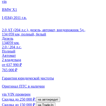
vin
BMW X1
I (E84)
2011 г.в.
2.0 АТ (204 л.с.), дизель, автомат, внедорожник 5д.,
134 059 км, полный, белый
Дизель
134059 км.
2.0 / 204 л.с.
Полный
Автомат
2 владельца
от
637 990 ₽
765 000 ₽
Гарантия юридической чистоты
Оригинал ПТС
в наличии
vin
VIN проверен
Скидка
до 250 000 ₽
на автокредит
Скидка
до 150 000 ₽
на Trade-In