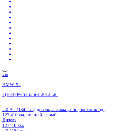
vin
BMW X1
I (E84) Рестайлинг
2013 г.в.
2.0 АТ (184 л.с.), дизель, автомат, внедорожник 5д.,
127 410 км, полный, серый
Дизель
127410 км.
2.0 / 184 л.с.