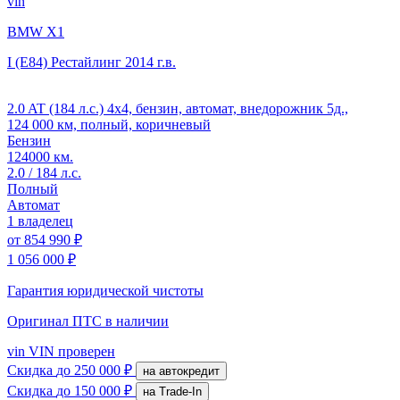
vin
BMW X1
I (E84) Рестайлинг
2014 г.в.
2.0 AT (184 л.с.) 4x4, бензин, автомат, внедорожник 5д.,
124 000 км, полный, коричневый
Бензин
124000 км.
2.0 / 184 л.с.
Полный
Автомат
1 владелец
от
854 990 ₽
1 056 000 ₽
Гарантия юридической чистоты
Оригинал ПТС
в наличии
vin
VIN проверен
Скидка
до 250 000 ₽
на автокредит
Скидка
до 150 000 ₽
на Trade-In