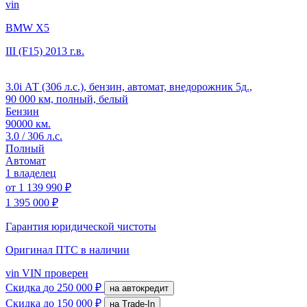
vin
BMW X5
III (F15)
2013 г.в.
3.0i АТ (306 л.с.), бензин, автомат, внедорожник 5д.,
90 000 км, полный, белый
Бензин
90000 км.
3.0 / 306 л.с.
Полный
Автомат
1 владелец
от
1 139 990 ₽
1 395 000 ₽
Гарантия юридической чистоты
Оригинал ПТС
в наличии
vin
VIN проверен
Скидка
до 250 000 ₽
на автокредит
Скидка
до 150 000 ₽
на Trade-In