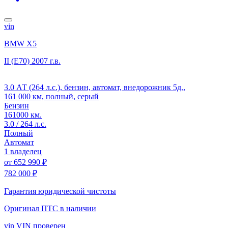
vin
BMW X5
II (E70)
2007 г.в.
3.0 АТ (264 л.с.), бензин, автомат, внедорожник 5д.,
161 000 км, полный, серый
Бензин
161000 км.
3.0 / 264 л.с.
Полный
Автомат
1 владелец
от
652 990 ₽
782 000 ₽
Гарантия юридической чистоты
Оригинал ПТС
в наличии
vin
VIN проверен