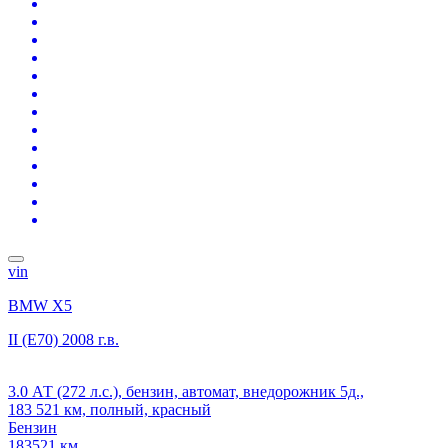
vin
BMW X5
II (E70)
2008 г.в.
3.0 АТ (272 л.с.), бензин, автомат, внедорожник 5д.,
183 521 км, полный, красный
Бензин
183521 км.