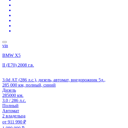
vin
BMW X5
II (E70)
2008 г.в.
3.0d АТ (286 л.с.), дизель, автомат, внедорожник 5д.,
285 000 км, полный, синий
Дизель
285000 км.
3.0 / 286 л.с.
Полный
Автомат
2 владельца
от
911 990 ₽