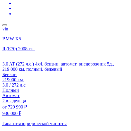
vin
BMW X5
II (E70)
2008 г.в.
3.0 AT (272 л.с.) 4x4, бензин, автомат, внедорожник 5д.,
219 000 км, полный, бежевый
Бензин
219000 км.
3.0 / 272 л.с.
Полный
Автомат
2 владельца
от
729 990 ₽
936 000 ₽
Гарантия юридической чистоты