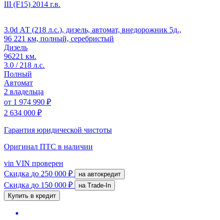
III (F15)
2014 г.в.
3.0d АТ (218 л.с.), дизель, автомат, внедорожник 5д.,
96 221 км, полный, серебристый
Дизель
96221 км.
3.0 / 218 л.с.
Полный
Автомат
2 владельца
от
1 974 990 ₽
2 634 000 ₽
Гарантия юридической чистоты
Оригинал ПТС
в наличии
vin
VIN проверен
Скидка
до 250 000 ₽
на автокредит
Скидка
до 150 000 ₽
на Trade-In
Купить в кредит