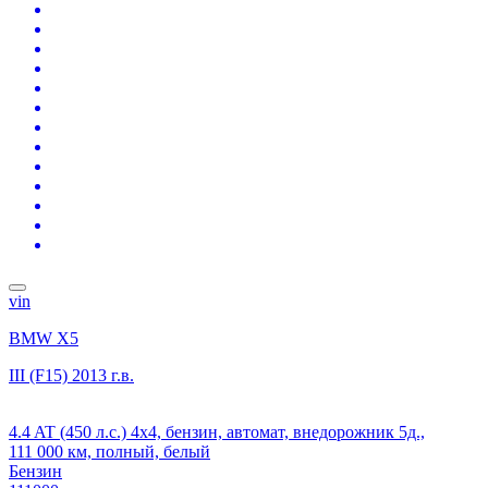
vin
BMW X5
III (F15)
2013 г.в.
4.4 AT (450 л.с.) 4x4, бензин, автомат, внедорожник 5д.,
111 000 км, полный, белый
Бензин