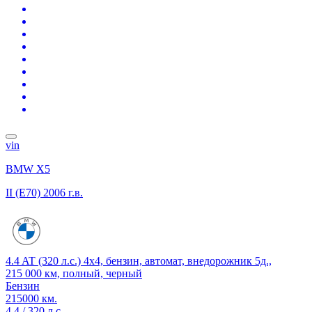
vin
BMW X5
II (E70)
2006 г.в.
4.4 AT (320 л.с.) 4x4, бензин, автомат, внедорожник 5д.,
215 000 км, полный, черный
Бензин
215000 км.
4.4 / 320 л.с.