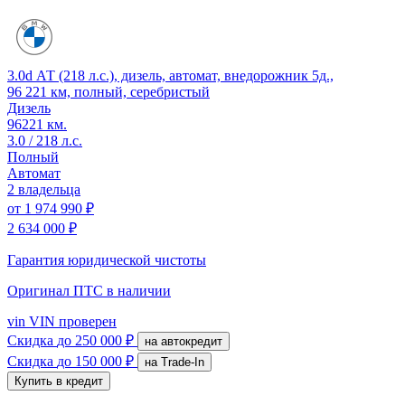
3.0d АТ (218 л.с.), дизель, автомат, внедорожник 5д.,
96 221 км, полный, серебристый
Дизель
96221 км.
3.0 / 218 л.с.
Полный
Автомат
2 владельца
от
1 974 990 ₽
2 634 000 ₽
Гарантия юридической чистоты
Оригинал ПТС
в наличии
vin
VIN проверен
Скидка
до 250 000 ₽
на автокредит
Скидка
до 150 000 ₽
на Trade-In
Купить в кредит