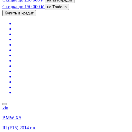
на автокредит
Скидка
до 150 000 ₽
на Trade-In
Купить в кредит
vin
BMW X5
III (F15)
2014 г.в.