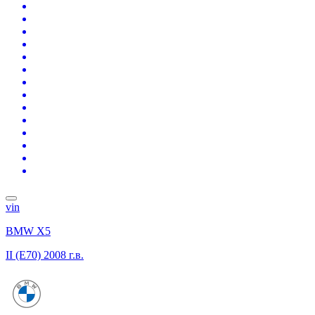
vin
BMW X5
II (E70)
2008 г.в.