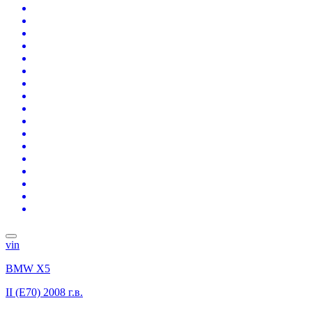
vin
BMW X5
II (E70)
2008 г.в.