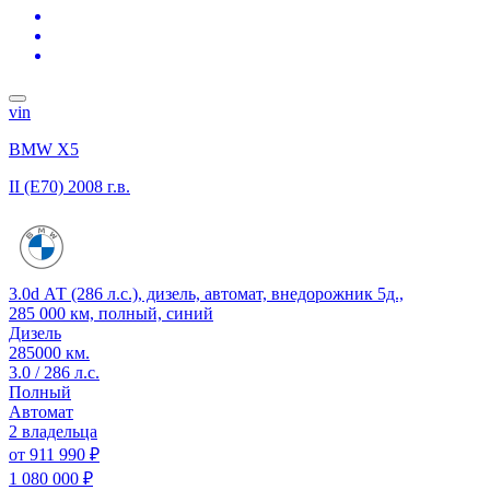
vin
BMW X5
II (E70)
2008 г.в.
3.0d АТ (286 л.с.), дизель, автомат, внедорожник 5д.,
285 000 км, полный, синий
Дизель
285000 км.
3.0 / 286 л.с.
Полный
Автомат
2 владельца
от
911 990 ₽
1 080 000 ₽