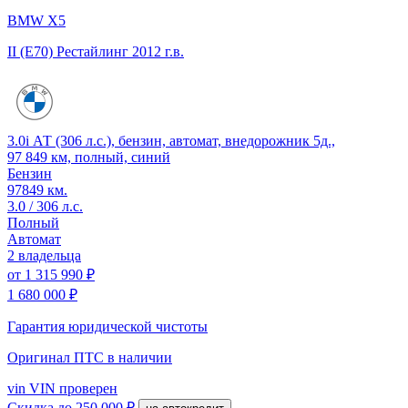
BMW X5
II (E70) Рестайлинг
2012 г.в.
3.0i АТ (306 л.с.), бензин, автомат, внедорожник 5д.,
97 849 км, полный, синий
Бензин
97849 км.
3.0 / 306 л.с.
Полный
Автомат
2 владельца
от
1 315 990 ₽
1 680 000 ₽
Гарантия юридической чистоты
Оригинал ПТС
в наличии
vin
VIN проверен
Скидка
до 250 000 ₽