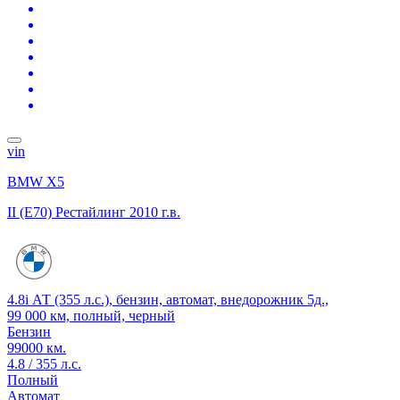
vin
BMW X5
II (E70) Рестайлинг
2010 г.в.
4.8i АТ (355 л.с.), бензин, автомат, внедорожник 5д.,
99 000 км, полный, черный
Бензин
99000 км.
4.8 / 355 л.с.
Полный
Автомат