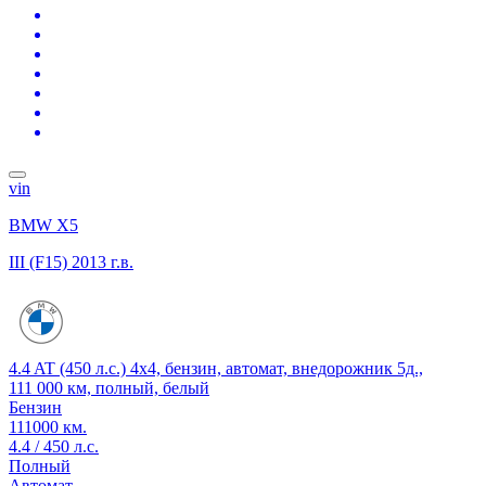
vin
BMW X5
III (F15)
2013 г.в.
4.4 AT (450 л.с.) 4x4, бензин, автомат, внедорожник 5д.,
111 000 км, полный, белый
Бензин
111000 км.
4.4 / 450 л.с.
Полный
Автомат