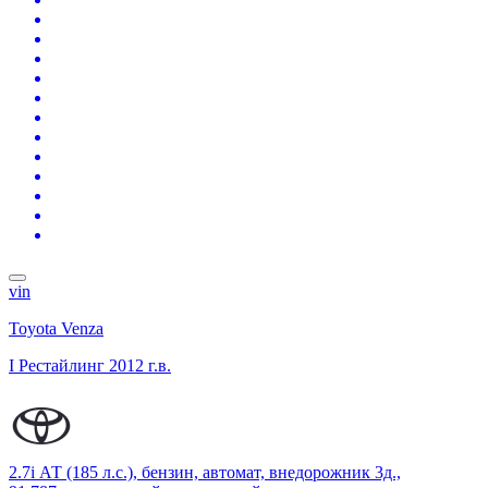
vin
Toyota Venza
I Рестайлинг
2012 г.в.
2.7i АТ (185 л.с.), бензин, автомат, внедорожник 3д.,