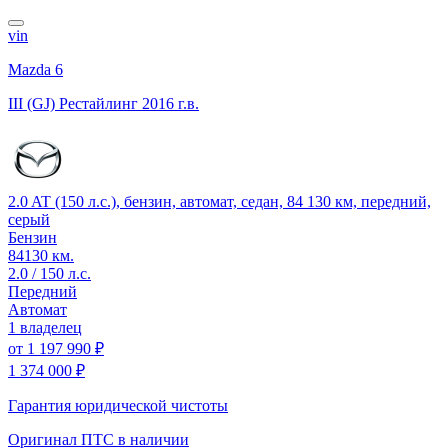
vin
Mazda 6
III (GJ) Рестайлинг
2016 г.в.
2.0 AT (150 л.с.), бензин, автомат, седан, 84 130 км, передний,
серый
Бензин
84130 км.
2.0 / 150 л.с.
Передний
Автомат
1 владелец
от
1 197 990 ₽
1 374 000 ₽
Гарантия юридической чистоты
Оригинал ПТС
в наличии