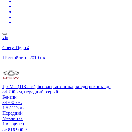
vin
Chery Tiggo 4
I Рестайлинг
2019 г.в.
1,5 MT (113 л.с.), бензин, механика, внедорожник 5д.,
84 700 км, передний, серый
Бензин
84700 км.
1.5 / 113 л.с.
Передний
Механика
1 владелец
от
816 990 ₽