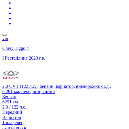
vin
Chery Tiggo 4
I Рестайлинг
2020 г.в.
2.0 CVT (122 л.с.), бензин, вариатор, внедорожник 5д.,
6 291 км, передний, синий
Бензин
6291 км.
2.0 / 122 л.с.
Передний
Вариатор
1 владелец
от
916 990 ₽