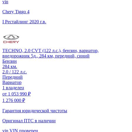
vin
Chery Tiggo 4
I Рестайлинг
2020 г.в.
TECHNO, 2.0 CVT (122 л.с.), бензин, вариатор,
внедорожник 5д., 284 км, передний, синий
Бензин
284 км.
2.0 / 122 л.с.
Передний
Вариатор
1 владелец
от
1 053 990 ₽
1 276 000 ₽
Гарантия юридической чистоты
Оригинал ПТС
в наличии
vin
VIN проверен