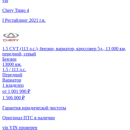
vin
Chery Tiggo 4
I Рестайлинг
2021 г.в.
1.5 CVT (113 л.с.), бензин, вариатор, кроссовер 5д., 13 000 км,
передний, серый
Бензин
13000 км.
1.5 / 113 л.с.
Передний
Вариатор
1 владелец
от
1 001 990 ₽
1 506 000 ₽
Гарантия юридической чистоты
Оригинал ПТС
в наличии
vin
VIN проверен