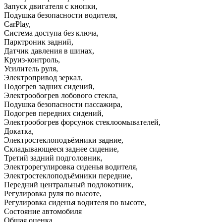
Запуск двигателя с кнопки
,
Подушка безопасности водителя
,
CarPlay
,
Система доступа без ключа
,
Парктроник задний
,
Датчик давления в шинах
,
Круиз-контроль
,
Усилитель руля
,
Электропривод зеркал
,
Подогрев задних сидений
,
Электрообогрев лобового стекла
,
Подушка безопасности пассажира
,
Подогрев передних сидений
,
Электрообогрев форсунок стеклоомывателей
,
Докатка
,
Электростеклоподъёмники задние
,
Складывающееся заднее сидение
,
Третий задний подголовник
,
Электрорегулировка сиденья водителя
,
Электростеклоподъёмники передние
,
Передний центральный подлокотник
,
Регулировка руля по высоте
,
Регулировка сиденья водителя по высоте
,
Состояние автомобиля
Общая оценка