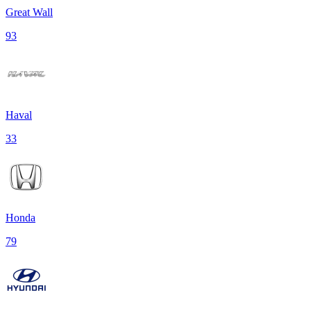
Great Wall
93
Haval
33
Honda
79