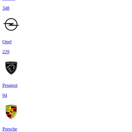
348
Opel
229
Peugeot
94
Porsche