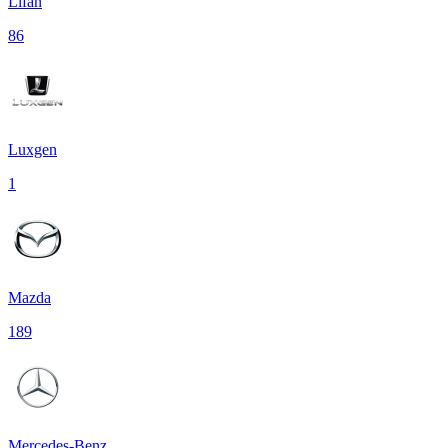
Lifan
86
Luxgen
1
Mazda
189
Mercedes-Benz