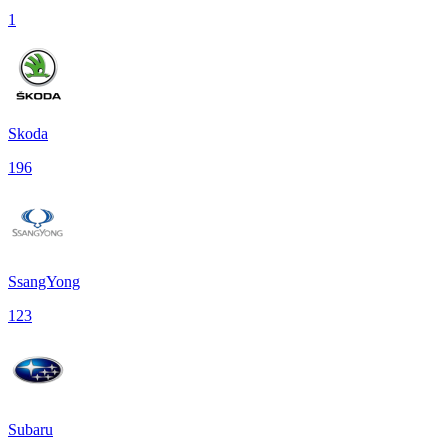
1
Skoda
196
SsangYong
123
Subaru