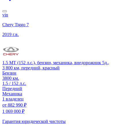
vin
Chery Tiggo 7
2019 г.в.
1.5 MT (152 л.с.), бензин, механика, внедорожник 5д.,
3 800 км, передний, красный
Бензин
3800 км.
1.5 / 152 л.с.
Передний
Механика
1 владелец
от
882 990 ₽
1 069 000 ₽
Гарантия юридической чистоты