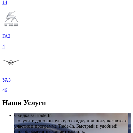
14
ГАЗ
4
УАЗ
46
Наши
Услуги
Скидка за Trade-In
Получите дополнительную скидку при покупке авто за
участие в программе Trade-In. Быстрый и удобный
способ обменять свой автомобиль.