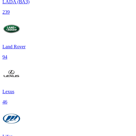
LADA (ВАЗ)
239
Land Rover
94
Lexus
46