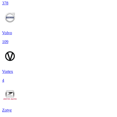
378
Volvo
109
Vortex
4
Zotye