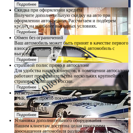
Подробнее
Скидка при оформлении кредита
Получите дополнительную скидку на авто при
оформлении автокредита. Рассчитаем и подберем
кредит на наиболее выгодных условиях.
Подробнее
Обмен без ограничений
Ваш автомобиль может быть принят в качестве первого
взноса по кредиту. Обменяйте свой автомобиль с
выгодой.
Подробнее
страховой полис прямо в автосалоне
Для удобства наших клиентов, в помещении автосалона
работают представительства нескольких крупнейших
страховых компаний России.
Подробнее
Регистрация в гибдд
У нас вы не просто покупаете авто, наши специалисты
проводят регистрацию транспортного средства в
органах ГИБДД.
Подробнее
Установка дополнительного оборудования
Нашим клиентам доступна целая программа
дооснащения автомобиля различными устройствами