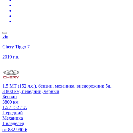
vin
Chery Tiggo 7
2019 г.в.
1.5 MT (152 л.с.), бензин, механика, внедорожник 5д.,
3 800 км, передний, черный
Бензин
3800 км.
1.5 / 152 л.с.
Передний
Механика
1 владелец
от
882 990 ₽