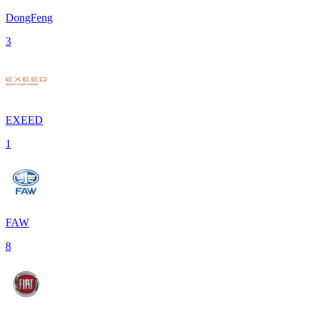
DongFeng
3
EXEED
1
FAW
8