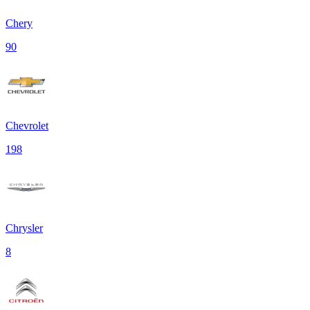
Chery
90
Chevrolet
198
Chrysler
8