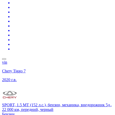
vin
Chery Tiggo 7
2020 г.в.
SPORT, 1.5 MT (152 л.с.), бензин, механика, внедорожник 5д.,
22 000 км, передний, черный
Бензин