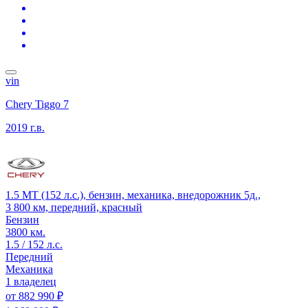
vin
Chery Tiggo 7
2019 г.в.
1.5 MT (152 л.с.), бензин, механика, внедорожник 5д.,
3 800 км, передний, красный
Бензин
3800 км.
1.5 / 152 л.с.
Передний
Механика
1 владелец
от
882 990 ₽