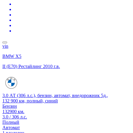
vin
BMW X5
II (E70) Рестайлинг
2010 г.в.
3.0 АТ (306 л.с.), бензин, автомат, внедорожник 5д.,
132 900 км, полный, синий
Бензин
132900 км.
3.0 / 306 л.с.
Полный
Автомат
1 владелец