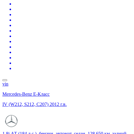
vin
Mercedes-Benz E-Класс
IV (W212, S212, C207)
2012 г.в.
1.8i АТ (184 л.с.), бензин, автомат, седан, 128 650 км, задний,