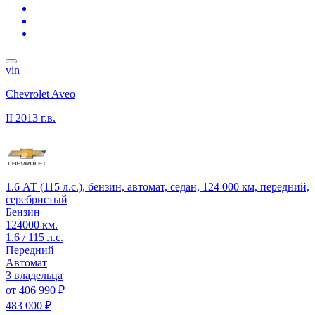
vin
Chevrolet Aveo
II
2013 г.в.
1.6 АТ (115 л.с.), бензин, автомат, седан, 124 000 км, передний,
серебристый
Бензин
124000 км.
1.6 / 115 л.с.
Передний
Автомат
3 владельца
от
406 990 ₽
483 000 ₽