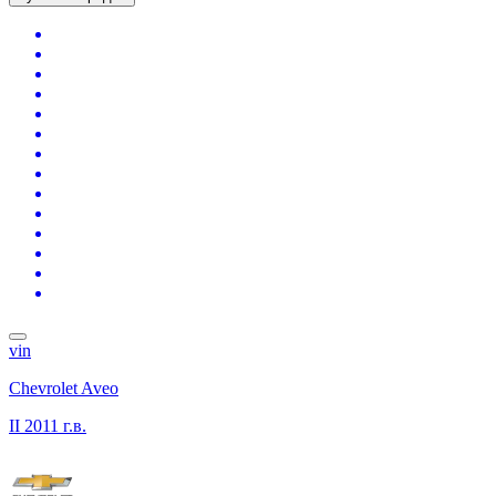
vin
Chevrolet Aveo
II
2011 г.в.