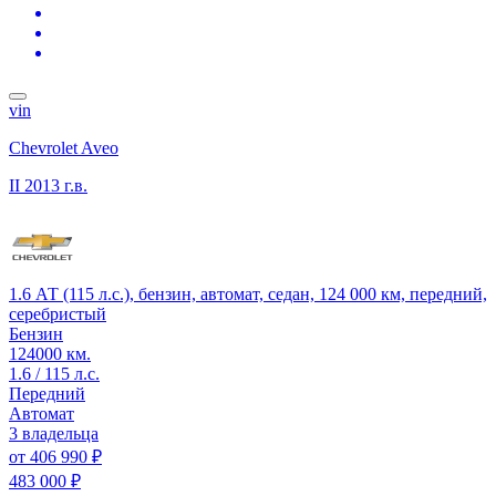
vin
Chevrolet Aveo
II
2013 г.в.
1.6 АТ (115 л.с.), бензин, автомат, седан, 124 000 км, передний,
серебристый
Бензин
124000 км.
1.6 / 115 л.с.
Передний
Автомат
3 владельца
от
406 990 ₽
483 000 ₽