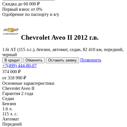
Скидка
до 60 000 ₽
Первый взнос
от 0%
Одобрение
по паспорту и в/у
Chevrolet Aveo
II
2012 г.в.
1.6i АТ (115 л.с.), бензин, автомат, седан, 82 410 км, передний,
черный
Позвонить
В кредит
Обменять
Оставить заявку
+7(499) 444-80-07
374 000 ₽
от
318 990
₽
Основные характеристики
Chevrolet Aveo II
Гарантия 2 года
Седан
Бензин
1.6 л.
115 л. с.
Автомат
Передний