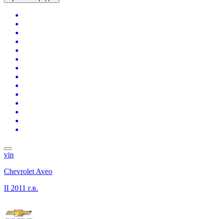
vin
Chevrolet Aveo
II
2011 г.в.