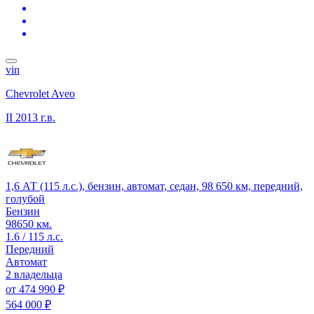
vin
Chevrolet Aveo
II
2013 г.в.
1,6 АТ (115 л.с.), бензин, автомат, седан, 98 650 км, передний,
голубой
Бензин
98650 км.
1.6 / 115 л.с.
Передний
Автомат
2 владельца
от
474 990 ₽
564 000 ₽