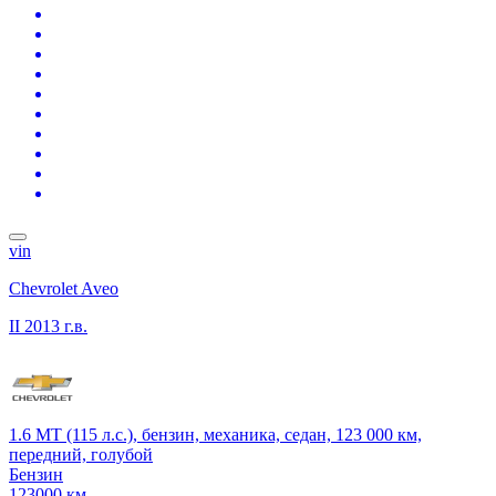
vin
Chevrolet Aveo
II
2013 г.в.
1.6 MT (115 л.с.), бензин, механика, седан, 123 000 км,
передний, голубой
Бензин
123000 км.