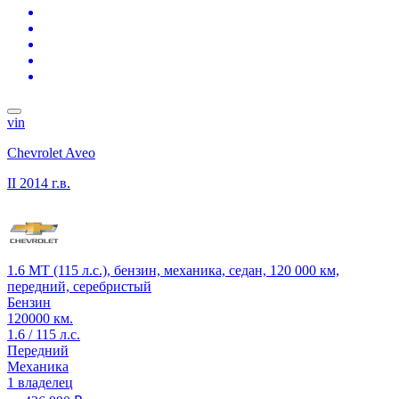
vin
Chevrolet Aveo
II
2014 г.в.
1.6 MT (115 л.с.), бензин, механика, седан, 120 000 км,
передний, серебристый
Бензин
120000 км.
1.6 / 115 л.с.
Передний
Механика
1 владелец