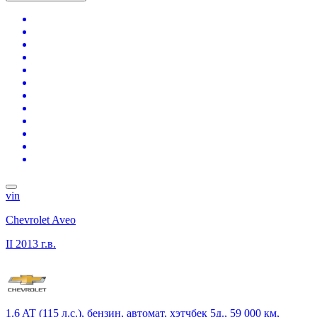
vin
Chevrolet Aveo
II
2013 г.в.
1.6 AT (115 л.с.), бензин, автомат, хэтчбек 5д., 59 000 км,