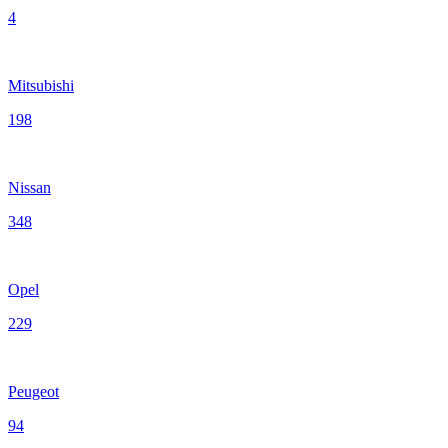
4
Mitsubishi
198
Nissan
348
Opel
229
Peugeot
94