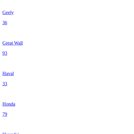
Geely
36
Great Wall
93
Haval
33
Honda
79