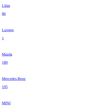
Lifan
86
Luxgen
1
Mazda
189
Mercedes-Benz
195
MINI