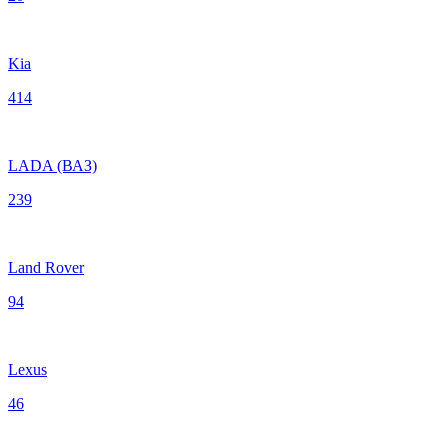
Kia
414
LADA (ВАЗ)
239
Land Rover
94
Lexus
46