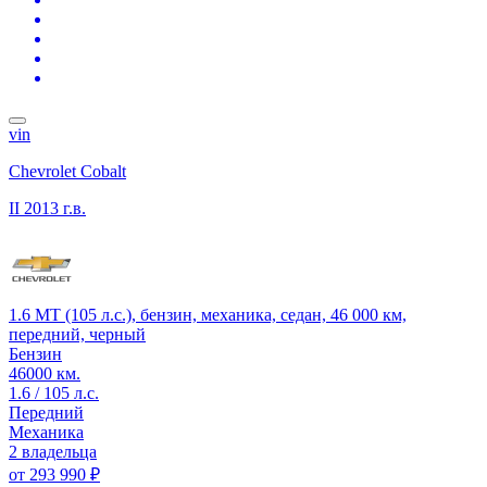
vin
Chevrolet Cobalt
II
2013 г.в.
1.6 MT (105 л.с.), бензин, механика, седан, 46 000 км,
передний, черный
Бензин
46000 км.
1.6 / 105 л.с.
Передний
Механика
2 владельца
от
293 990 ₽