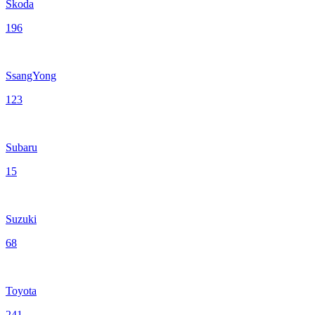
Skoda
196
SsangYong
123
Subaru
15
Suzuki
68
Toyota
241