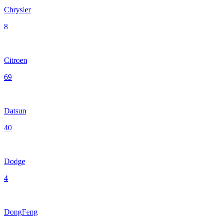
Chrysler
8
Citroen
69
Datsun
40
Dodge
4
DongFeng