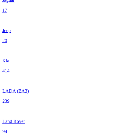
Jaguar
17
Jeep
20
Kia
414
LADA (ВАЗ)
239
Land Rover
94