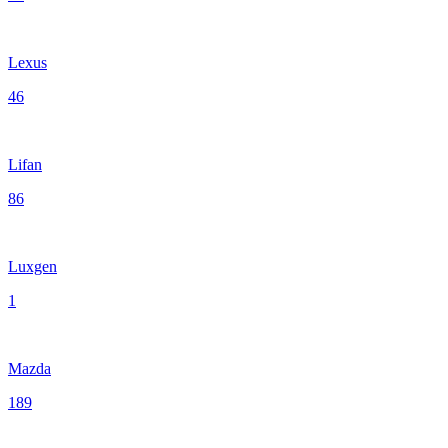
Lexus
46
Lifan
86
Luxgen
1
Mazda
189