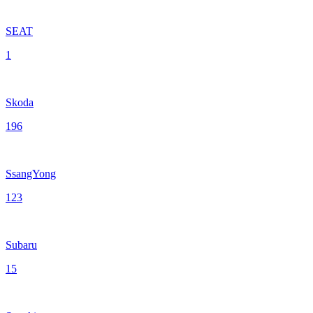
SEAT
1
Skoda
196
SsangYong
123
Subaru
15