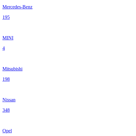
Mercedes-Benz
195
MINI
4
Mitsubishi
198
Nissan
348
Opel