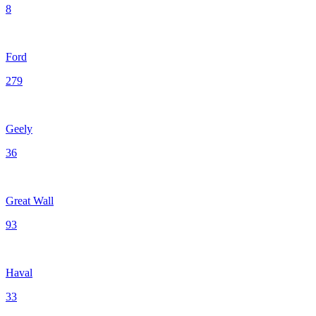
8
Ford
279
Geely
36
Great Wall
93
Haval
33