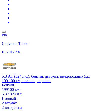
vin
Chevrolet Tahoe
III
2012 г.в.
5.3 АТ (324 л.с.), бензин, автомат, внедорожник 5д.,
199 100 км, полный, черный
Бензин
199100 км.
5.3 / 324 л.с.
Полный
Автомат
2 владельца