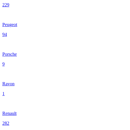
229
Peugeot
94
Porsche
9
Ravon
1
Renault
282