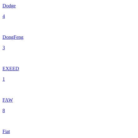
Dodge
4
DongFeng
3
EXEED
1
FAW
8
Fiat