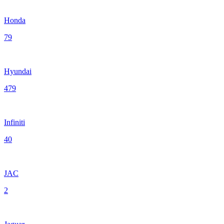
Honda
79
Hyundai
479
Infiniti
40
JAC
2