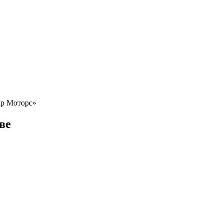
тар Моторс»
ве