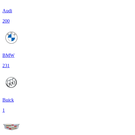
Audi
200
BMW
231
Buick
1