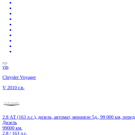
vin
Chrysler Voyager
V
2010 г.в.
2.8 АТ (163 л.с.), дизель, автомат, минивэн 5д., 99 000 км, пер
Дизель
99000 км.
2.8 / 163 л.с.