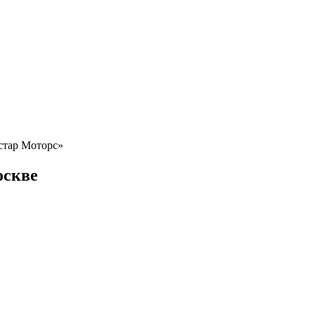
Астар Моторс»
оскве