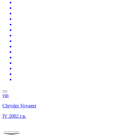
vin
Chrysler Voyager
IV
2002 г.в.