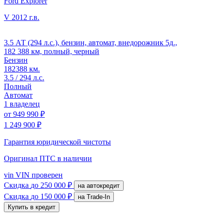
Ford Explorer
V
2012 г.в.
3.5 АТ (294 л.с.), бензин, автомат, внедорожник 5д.,
182 388 км, полный, черный
Бензин
182388 км.
3.5 / 294 л.с.
Полный
Автомат
1 владелец
от
949 990 ₽
1 249 900 ₽
Гарантия юридической чистоты
Оригинал ПТС
в наличии
vin
VIN проверен
Скидка
до 250 000 ₽
на автокредит
Скидка
до 150 000 ₽
на Trade-In
Купить в кредит