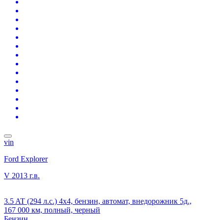
vin
Ford Explorer
V
2013 г.в.
3.5 AT (294 л.с.) 4x4, бензин, автомат, внедорожник 5д.,
167 000 км, полный, черный
Бензин