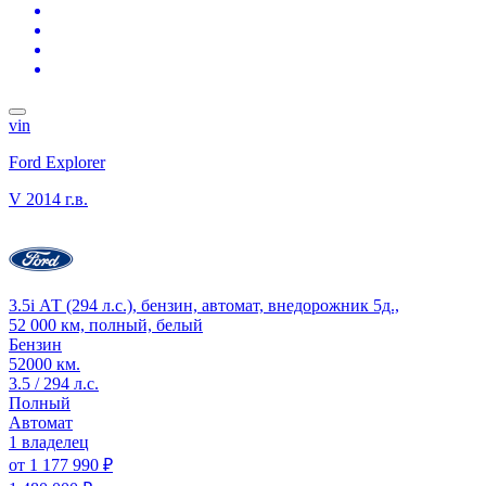
vin
Ford Explorer
V
2014 г.в.
3.5i АТ (294 л.с.), бензин, автомат, внедорожник 5д.,
52 000 км, полный, белый
Бензин
52000 км.
3.5 / 294 л.с.
Полный
Автомат
1 владелец
от
1 177 990 ₽