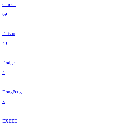
Citroen
69
Datsun
40
Dodge
4
DongFeng
3
EXEED