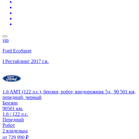
vin
Ford EcoSport
I Рестайлинг
2017 г.в.
1.6 AMT (122 л.с.), бензин, робот, внедорожник 5д., 90 501 км,
передний, черный
Бензин
90501 км.
1.6 / 122 л.с.
Передний
Робот
2 владельца
от
729 990 ₽