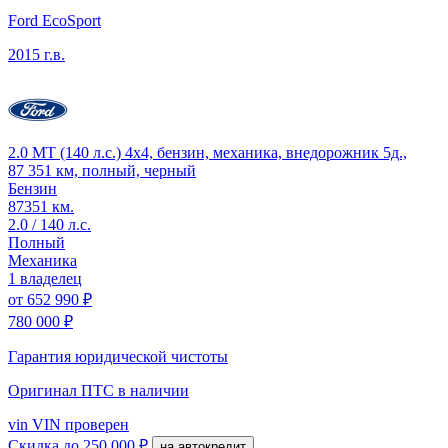
Ford EcoSport
2015 г.в.
2.0 MT (140 л.с.) 4x4, бензин, механика, внедорожник 5д.,
87 351 км, полный, черный
Бензин
87351 км.
2.0 / 140 л.с.
Полный
Механика
1 владелец
от
652 990 ₽
780 000 ₽
Гарантия юридической чистоты
Оригинал ПТС
в наличии
vin
VIN проверен
Скидка
до 250 000 ₽
на автокредит