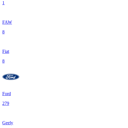
1
FAW
8
Fiat
8
Ford
279
Geely